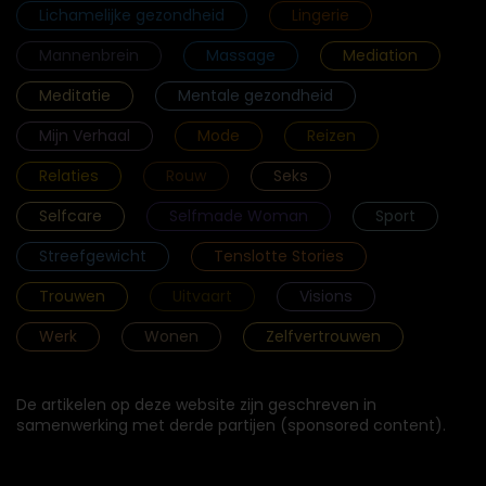
Lichamelijke gezondheid
Lingerie
Mannenbrein
Massage
Mediation
Meditatie
Mentale gezondheid
Mijn Verhaal
Mode
Reizen
Relaties
Rouw
Seks
Selfcare
Selfmade Woman
Sport
Streefgewicht
Tenslotte Stories
Trouwen
Uitvaart
Visions
Werk
Wonen
Zelfvertrouwen
De artikelen op deze website zijn geschreven in
samenwerking met derde partijen (sponsored content).