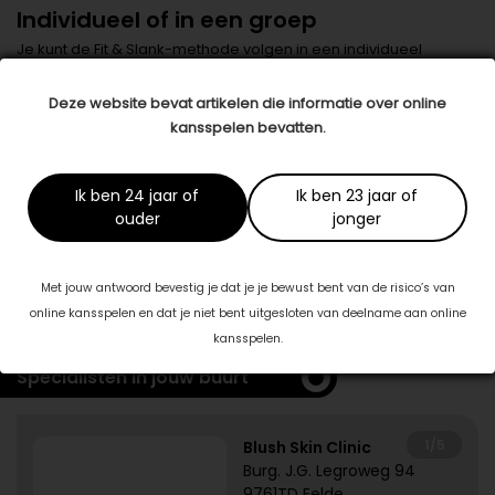
Individueel of in een groep
Je kunt de Fit & Slank-methode volgen in een individueel
coachingstraject of in groepsverband.
Deze website bevat artikelen die informatie over online
Datum: 31 oktober 2018
kansspelen bevatten.
Deel dit artikel
Ik ben 24 jaar of
Ik ben 23 jaar of
ouder
jonger
Dit artikel is tot stand gekomen in samenwerking met:
Fit & Slank
Met jouw antwoord bevestig je dat je je bewust bent van de risico’s van
www.fitenslank.nl
online kansspelen en dat je niet bent uitgesloten van deelname aan online
kansspelen.
Specialisten in jouw buurt
1/5
Blush Skin Clinic
Burg. J.G. Legroweg 94
9761TD Eelde