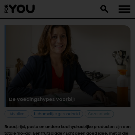
Doorgaan
naar
artikel
De voedingshypes voorbij!
Afvallen
Lichamelijke gezondheid
Gezondheid
Brood, rijst, pasta en andere koolhydraatrijke producten zijn een
totale ‘no-go’. Een fruitsalade? Echt geen goed idee, met al die