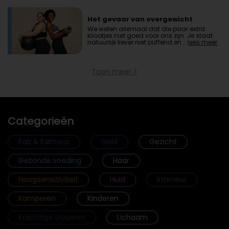
Het gevaar van overgewicht
We weten allemaal dat die paar extra
kilootjes niet goed voor ons zijn. Je staat
natuurlijk liever niet puffend en …
lees meer
>
Toon meer >
Categorieën
Fab & Famouz
Geld
Gezicht
Gezonde voeding
Haar
Hoogsensitiviteit
Huid
Interieur
Kamperen
Kinderen
Krachtige vrouwen
Lichaam