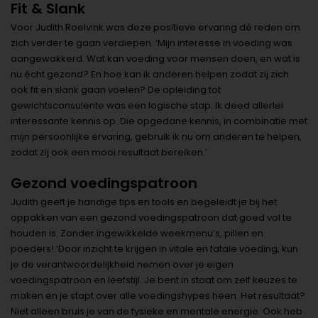
Fit & Slank
Voor Judith Roelvink was deze positieve ervaring dé reden om
zich verder te gaan verdiepen. ‘Mijn interesse in voeding was
aangewakkerd. Wat kan voeding voor mensen doen, en wat is
nu écht gezond? En hoe kan ik anderen helpen zodat zij zich
ook fit en slank gaan voelen? De opleiding tot
gewichtsconsulente was een logische stap. Ik deed allerlei
interessante kennis op. Die opgedane kennis, in combinatie met
mijn persoonlijke ervaring, gebruik ik nu om anderen te helpen,
zodat zij ook een mooi resultaat bereiken.’
Gezond voedingspatroon
Judith geeft je handige tips en tools en begeleidt je bij het
oppakken van een gezond voedingspatroon dat goed vol te
houden is. Zonder ingewikkelde weekmenu’s, pillen en
poeders! ‘Door inzicht te krijgen in vitale en fatale voeding, kun
je de verantwoordelijkheid nemen over je eigen
voedingspatroon en leefstijl. Je bent in staat om zelf keuzes te
maken en je stapt over alle voedingshypes heen. Het resultaat?
Niet alleen bruis je van de fysieke en mentale energie. Ook heb