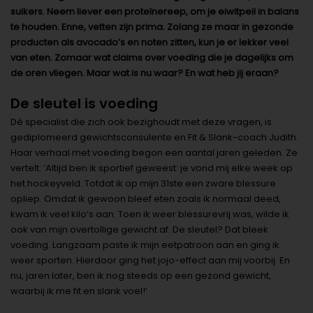
suikers. Neem liever een proteïnereep, om je eiwitpeil in balans
te houden. Enne, vetten zijn prima. Zolang ze maar in gezonde
producten als avocado’s en noten zitten, kun je er lekker veel
van eten. Zomaar wat claims over voeding die je dagelijks om
de oren vliegen. Maar wat is nu waar? En wat heb jij eraan?
De sleutel is voeding
Dé specialist die zich ook bezighoudt met deze vragen, is
gediplomeerd gewichtsconsulente en Fit & Slank-coach Judith.
Haar verhaal met voeding begon een aantal jaren geleden. Ze
vertelt: ‘Altijd ben ik sportief geweest: je vond mij elke week op
het hockeyveld. Totdat ik op mijn 31ste een zware blessure
opliep. Omdat ik gewoon bleef eten zoals ik normaal deed,
kwam ik veel kilo’s aan. Toen ik weer blessurevrij was, wilde ik
ook van mijn overtollige gewicht af. De sleutel? Dat bleek
voeding. Langzaam paste ik mijn eetpatroon aan en ging ik
weer sporten. Hierdoor ging het jojo-effect aan mij voorbij. En
nu, jaren later, ben ik nog steeds op een gezond gewicht,
waarbij ik me fit en slank voel!’