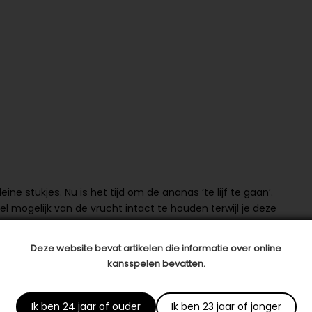
ine stukjes. Nu is het tijd om de ananas ‘te lijf te gaan’.
el mogelijk van de vrucht intact te houden terwijl je deze
ppel, en maak hier dunne plakken van. Haal nu de schil van
ten, en verdeel de salade over vier schaaltjes. Ten
Deze website bevat artikelen die informatie over online
uin. Hiermee garneer je ten slotte de fruitsalade. Eet
kansspelen bevatten.
Ik ben 24 jaar of ouder
Ik ben 23 jaar of jonger