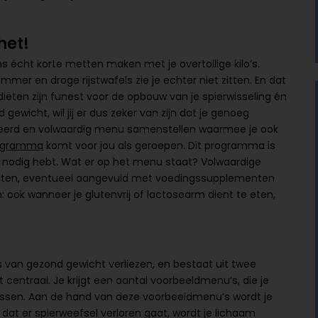
het!
ens écht korte metten maken met je overtollige kilo’s.
mmer en droge rijstwafels zie je echter niet zitten. En dat
diëten zijn funest voor de opbouw van je spierwisseling én
gewicht, wil jij er dus zeker van zijn dat je genoeg
arieerd en volwaardig menu samenstellen waarmee je ook
ogramma
komt voor jou als geroepen. Dit programma is
 nodig hebt. Wat er op het menu staat? Volwaardige
draten, eventueel aangevuld met voedingssupplementen
 ook wanneer je glutenvrij of lactosearm dient te eten,
 van gezond gewicht verliezen, en bestaat uit twee
t centraal. Je krijgt een aantal voorbeeldmenu’s, die je
ssen. Aan de hand van deze voorbeeldmenu’s wordt je
at er spierweefsel verloren gaat, wordt je lichaam