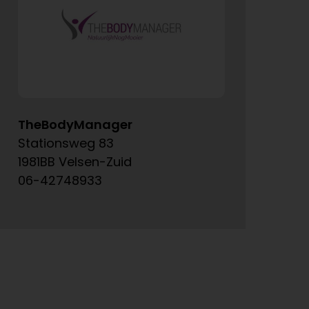
TheBodyManager
A
Stationsweg 83
Ke
1981BB Velsen-Zuid
15
06-42748933
06