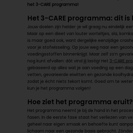
het 3-CARE programma!
Het 3-CARE programma: dit is 
Jouw doelen zijn helder: je wil graag nu eindelijk e
Maar op een dieet van louter worteltjes, sla, komko
is maar goed ook, want dergelijke eenzijdige crash
voor je stofwisseling. Op jouw weg naar een gezond 
voedingsstoffen binnenkrijgt. Maar zelf zo’n gev
nog kunt afvallen: dát vind jij lastig! Het
3-CARE pr
gebaseerd op alles wat je aan voeding op een dag
vetten, gevarieerde eiwitten en gezonde koolhy
zodat je écht niets tekort komt. Goed om te weten:
kun je het programma volgen!
Hoe ziet het programma eruit?
Het programma neemt je bij de hand in het proces
fasen. In de eerste fase staat het verliezen van ve
geheel naar eigen smaak en behoefte kunt aanpa
lichaam naar een gezonde basis gebracht. Zónder d