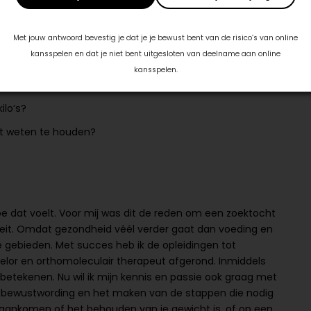
Met jouw antwoord bevestig je dat je je bewust bent van de risico’s van online
kansspelen en dat je niet bent uitgesloten van deelname aan online
kansspelen.
ilo’s?
ast weten te houden?
 hoe dat voelt. Voor mij was dit de reden om een zoektocht
iteit. Omdat gezondheid véél verder gaat dan voeding en
de gebieden. Met succes heb ik de opleidingen tot
elor en orthomoleculair therapeut afgerond. Inmiddels
 betekenen. Nu wil ik mijn kennis en passie ook graag met
an bewustwording en het maken van de stappen die nodig
n, aankomen of het behouden van je gewicht is, of op een