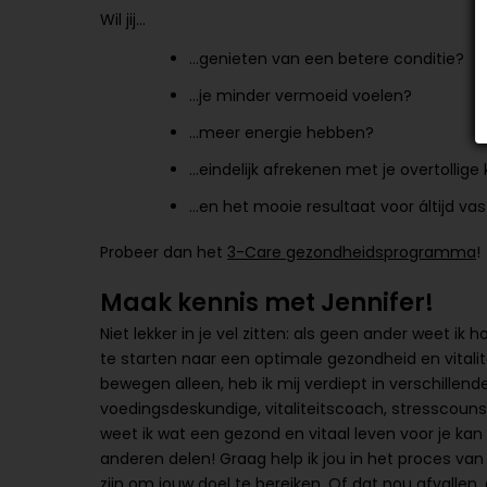
Wil jij…
…genieten van een betere conditie?
…je minder vermoeid voelen?
…meer energie hebben?
…eindelijk afrekenen met je overtollige k
…en het mooie resultaat voor áltijd v
Probeer dan het
3-Care gezondheidsprogramma
!
Maak kennis met Jennifer!
Niet lekker in je vel zitten: als geen ander weet ik
te starten naar een optimale gezondheid en vital
bewegen alleen, heb ik mij verdiept in verschillen
voedingsdeskundige, vitaliteitscoach, stresscouns
weet ik wat een gezond en vitaal leven voor je kan
anderen delen! Graag help ik jou in het proces v
zijn om jouw doel te bereiken. Of dat nou afvalle