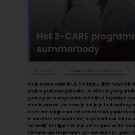
Het 3-CARE programma
summerbody
Afvallen
Lichamelijke gezondheid
Als je erover nadenkt, is het bij jou áltijd hetzelfde 
andere probleemgebieden. Je wil best graag afrekene
genoeg om een gezonde leefstijl op te pakken en
steeds warmer, en merk je dat je je toch wel erg onz
als er een dagje naar het strand staat gepland, voe
in een bikini te verschijnen, en je weet ook dat n
‘zomerlijf’ te krijgen. Wist je dat er goed vol t
het hele jaar te genieten van een slank en gezond