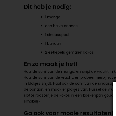
Dit heb je nodig:
1 mango
een halve ananas
1 sinaasappel
1 banaan
2 eetlepels gemalen kokos
En zo maak je het!
Haal de schil van de mango, en snijd de vrucht in kle
Haal de schil van de vrucht, en probeer hierbij zove
in blokjes snijdt. Haal ook de schil van de sinaasa
de banaan, en maak er plakjes van. Hussel de vruch
slotte rooster je de kokos in een koekenpan goudbr
smakelijk!
Ga ook voor mooie resultaten!