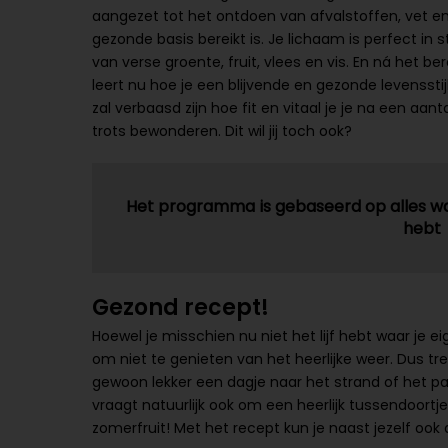
aangezet tot het ontdoen van afvalstoffen, vet en
gezonde basis bereikt is. Je lichaam is perfect in
van verse groente, fruit, vlees en vis. En ná het b
leert nu hoe je een blijvende en gezonde levensstijl
zal verbaasd zijn hoe fit en vitaal je je na een aan
trots bewonderen. Dit wil jij toch ook?
Het programma is gebaseerd op alles wa
hebt
Gezond recept!
Hoewel je misschien nu niet het lijf hebt waar je e
om niet te genieten van het heerlijke weer. Dus trek 
gewoon lekker een dagje naar het strand of het par
vraagt natuurlijk ook om een heerlijk tussendoortj
zomerfruit! Met het recept kun je naast jezelf ook 