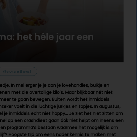
: het héle jaar een
Gezondheid
liedje. In mei erger je je aan je lovehandles, buikje en
n met die overtollige kilo’s. Maar blijkbaar nét niet
 meer te gaan bewegen. Buiten wordt het inmiddels
eker voelt in die luchtige jurkjes en topjes. In augustus,
l je inmiddels echt niet happy… Je ziet het niet zitten om
u snel op een crashdieet gaan óók niet helpt om ineens een
e houden programma’s bestaan waarmee het mogelijk is om
 lijf? Hoogste tijd om eens nader kennis te maken met