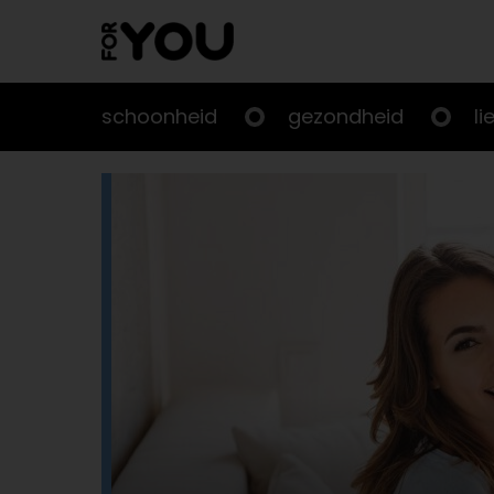
Doorgaan
naar
artikel
schoonheid
gezondheid
li