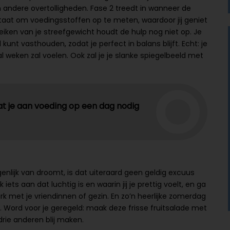
 andere overtolligheden. Fase 2 treedt in wanneer de
 staat om voedingsstoffen op te meten, waardoor jij geniet
ereiken van je streefgewicht houdt de hulp nog niet op. Je
 kunt vasthouden, zodat je perfect in balans blijft. Echt: je
tal weken zal voelen. Ook zal je je slanke spiegelbeeld met
t je aan voeding op een dag nodig
igenlijk van droomt, is dat uiteraard geen geldig excuus
iets aan dat luchtig is en waarin jij je prettig voelt, en ga
k met je vriendinnen of gezin. En zo’n heerlijke zomerdag
e. Word voor je geregeld: maak deze frisse fruitsalade met
drie anderen blij maken.