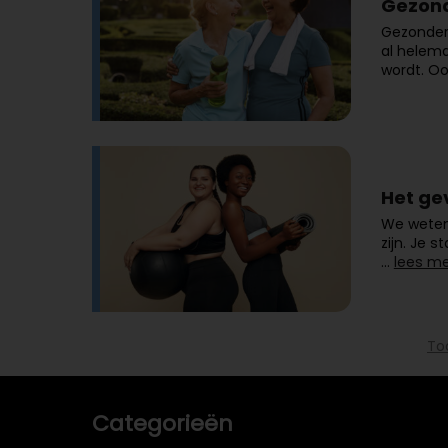
Gezond
Gezonder 
al helema
wordt. O
Het ge
We weten 
zijn. Je 
…
lees me
To
Categorieën