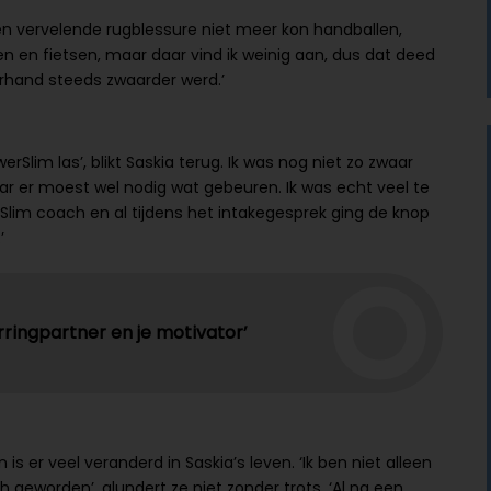
n vervelende rugblessure niet meer kon handballen,
n en fietsen, maar daar vind ik weinig aan, dus dat deed
merhand steeds zwaarder werd.’
erSlim las’, blikt Saskia terug. Ik was nog niet zo zwaar
aar er moest wel nodig wat gebeuren. Ik was echt veel te
lim coach en al tijdens het intakegesprek ging de knop
’
arringpartner en je motivator’
is er veel veranderd in Saskia’s leven. ‘Ik ben niet alleen
h geworden’, glundert ze niet zonder trots. ‘Al na een