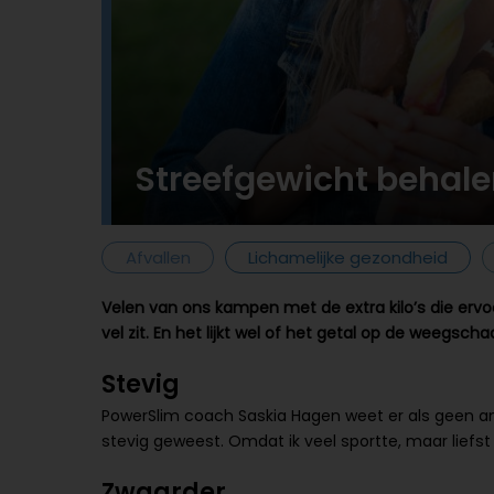
Streefgewicht behalen
Afvallen
Lichamelijke gezondheid
Velen van ons kampen met de extra kilo’s die ervoor
vel zit. En het lijkt wel of het getal op de weegsc
Stevig
PowerSlim coach Saskia Hagen weet er als geen ande
stevig geweest. Omdat ik veel sportte, maar liefst 
Zwaarder