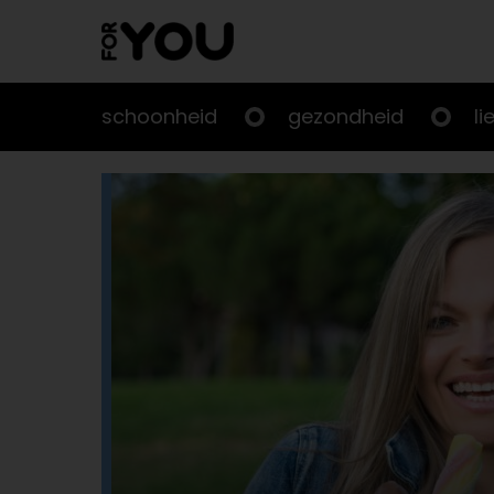
Doorgaan
naar
artikel
schoonheid
gezondheid
li