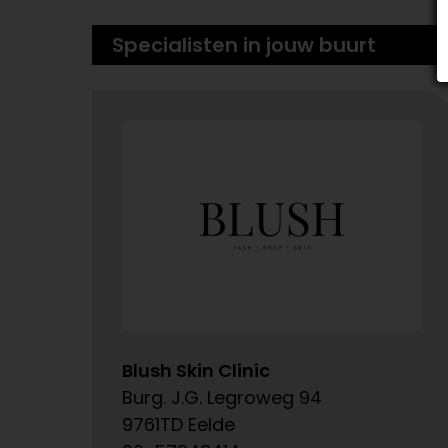
Specialisten in jouw buurt
Blush Skin Clinic
Burg. J.G. Legroweg 94
9761TD Eelde