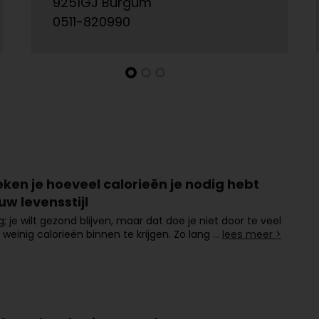
9251GJ Burgum
0511-820990
ken je hoeveel calorieën je nodig hebt
uw levensstijl
g; je wilt gezond blijven, maar dat doe je niet door te veel
e weinig calorieën binnen te krijgen. Zo lang …
lees meer >