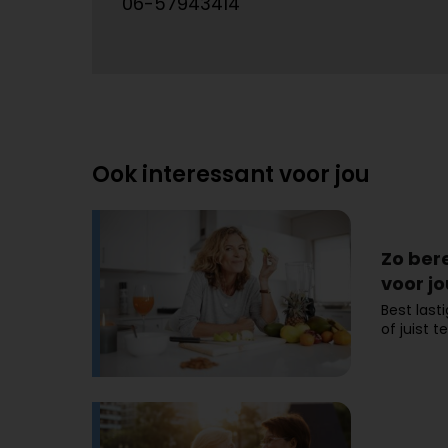
06-57943414
Ook interessant voor jou
Zo bere
voor jo
Best lasti
of juist t