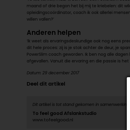
maand of drie begon het bij mij te kriebelen: dit wil
opleidingscoördinator, coach ik ook allerlei mens
willen vallen?’
Anderen helpen
‘Ik weet als ervaringsdeskundige ook nog eens prec
dit hele proces: zij is je stok achter de deur, je sp
PowerSlim coach geworden. Ik ben nog alle dagen b
afgevallen. Vanuit die ervaring en die passie is he
Datum: 29 december 2017
Deel dit artikel
Dit artikel is tot stand gekomen in samenwerking
To feel good Afslankstudio
www.tofeelgood.nl