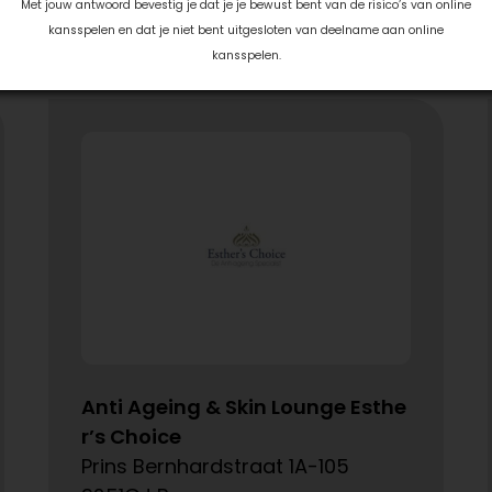
Met jouw antwoord bevestig je dat je je bewust bent van de risico’s van online
kansspelen en dat je niet bent uitgesloten van deelname aan online
kansspelen.
Anti Ageing & Skin Lounge Esthe
r’s Choice
Prins Bernhardstraat 1A-105