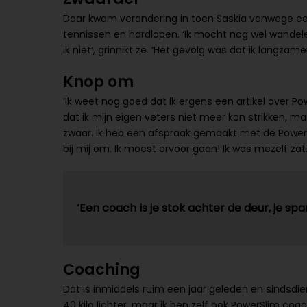
Daar kwam verandering in toen Saskia vanwege ee
tennissen en hardlopen. ‘Ik mocht nog wel wandele
ik niet’, grinnikt ze. ‘Het gevolg was dat ik langza
Knop om
‘Ik weet nog goed dat ik ergens een artikel over Pow
dat ik mijn eigen veters niet meer kon strikken, m
zwaar. Ik heb een afspraak gemaakt met de PowerS
bij mij om. Ik moest ervoor gaan! Ik was mezelf zat.
‘Een coach is je stok achter de deur, je sp
Coaching
Dat is inmiddels ruim een jaar geleden en sindsdien 
40 kilo lichter, maar ik ben zelf ook PowerSlim coac