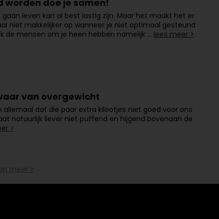
 worden doe je samen!
gaan leven kan al best lastig zijn. Maar het maakt het er
al niet makkelijker op wanneer je niet optimaal gesteund
ok de mensen om je heen hebben namelijk …
lees meer >
vaar van overgewicht
allemaal dat die paar extra kilootjes niet goed voor ons
staat natuurlijk liever niet puffend en hijgend bovenaan de
er >
on meer >