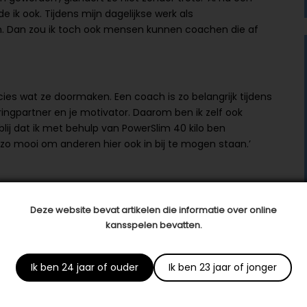
de ik ook. Tijdens mijn dagelijkse werk als
en. Dan zou ik toch ook mensen kunnen coachen die af
ies wat ze doormaken. Een coach is zo belangrijk tijdens
arringpartner en je motivator. Daarom ben ik zelf ook
lij dat ik met behulp van PowerSlim 40 kilo ben
t zo mooi om anderen hier ook in bij te mogen staan.’
Deze website bevat artikelen die informatie over online
kansspelen bevatten.
 met:
Ik ben 24 jaar of ouder
Ik ben 23 jaar of jonger