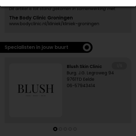
Dit artikel is tot stand gekomen in samenwerking met:
The Body Clinic Groningen
www.bodyclinic.nl/kliniek/kliniek-groningen
Specialisten in jouw buurt
1/5
Blush Skin Clinic
Burg. J.G. Legroweg 94
9761TD Eelde
06-57943414