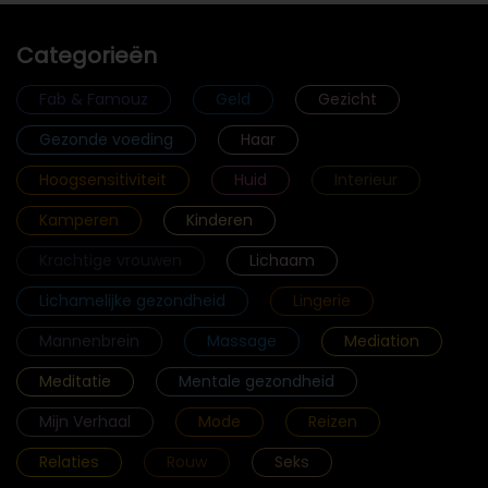
Categorieën
Fab & Famouz
Geld
Gezicht
Gezonde voeding
Haar
Hoogsensitiviteit
Huid
Interieur
Kamperen
Kinderen
Krachtige vrouwen
Lichaam
Lichamelijke gezondheid
Lingerie
Mannenbrein
Massage
Mediation
Meditatie
Mentale gezondheid
Mijn Verhaal
Mode
Reizen
Relaties
Rouw
Seks