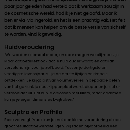
paar jaar geleden had verteld dat ik werkzaam zou zijn in
de cosmetische wereld, had ik je niet geloofd. Maar ik
ben er via-via ingerold, en het is een prachtig vak. Het feit
dat ik mensen kan helpen om de beste versie van zichzelf
te worden, vind ik geweldig.
Huidveroudering
‘We worden allemaal ouder, en daar mogen we blij mee zijn.
Maar dat betekent ook dat je huid ouder wordt, en dat kan
vervelend zijn voor je zelfbeeld. Tussen je dertigste en
veertigste levensjaar zul je de eerste lijntjes en rimpels
ontdekken. Je krijgt last van volumeverlies in bepaalde delen
van het gezicht, je neus-lippenplooi wordt dieper en je ziet er
vermoeider uit. Dat kun je oplossen met fillers, maar daarmee
kun je je eigen dimensies kwijtraken.’
Sculptra en Profhilo
Rose vervolgt: ‘Vaak kun je met een kleine verandering al een
groot resultaat bewerkstelligen. Wij raden bijvoorbeeld een