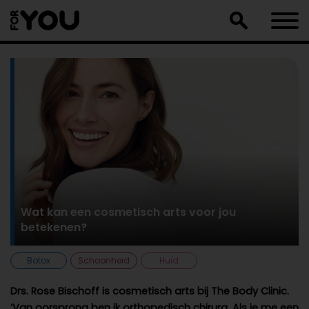
Doorgaan
naar
artikel
Wat kan een cosmetisch arts voor jou
betekenen?
Botox
Schoonheid
Huid
Drs. Rose Bischoff is cosmetisch arts bij The Body Clinic.
‘Van oorsprong ben ik orthopedisch chirurg. Als je me een