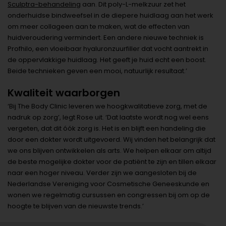
Sculptra-behandeling
aan. Dit poly-L-melkzuur zet het
onderhuidse bindweefsel in de diepere huidlaag aan het werk
om meer collageen aan te maken, wat de effecten van
huidveroudering vermindert. Een andere nieuwe techniek is
Profhilo, een vloeibaar hyaluronzuurfiller dat vocht aantrekt in
de oppervlakkige huidlaag. Het geeft je huid echt een boost.
Beide technieken geven een mooi, natuurlijk resultaat.’
Kwaliteit waarborgen
‘Bij The Body Clinic leveren we hoogkwalitatieve zorg, met de
nadruk op zorg’, legt Rose uit. ‘Dat laatste wordt nog wel eens
vergeten, dat dit óók zorg is. Het is en blijft een handeling die
door een dokter wordt uitgevoerd. Wij vinden het belangrijk dat
we ons blijven ontwikkelen als arts. We helpen elkaar om altijd
de beste mogelijke dokter voor de patiënt te zijn en tillen elkaar
naar een hoger niveau. Verder zijn we aangesloten bij de
Nederlandse Vereniging voor Cosmetische Geneeskunde en
wonen we regelmatig cursussen en congressen bij om op de
hoogte te blijven van de nieuwste trends.’