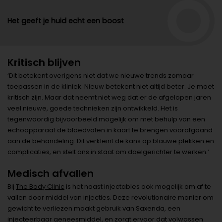
Het geeft je huid echt een boost
Kritisch blijven
‘Dit betekent overigens niet dat we nieuwe trends zomaar
toepassen in de kliniek. Nieuw betekent niet altijd beter. Je moet
kritisch zijn. Maar dat neemt niet weg dat er de afgelopen jaren
veel nieuwe, goede technieken zijn ontwikkeld. Het is
tegenwoordig bijvoorbeeld mogelijk om met behulp van een
echoapparaat de bloedvaten in kaart te brengen voorafgaand
aan de behandeling. Dit verkleint de kans op blauwe plekken en
complicaties, en stelt ons in staat om doelgerichter te werken.’
Medisch afvallen
Bij
The Body Clinic
is het naast injectables ook mogelijk om af te
vallen door middel van injecties. Deze revolutionaire manier om
gewicht te verliezen maakt gebruik van Saxenda, een
injecteerbaar geneesmiddel, en zorgt ervoor dat volwassen