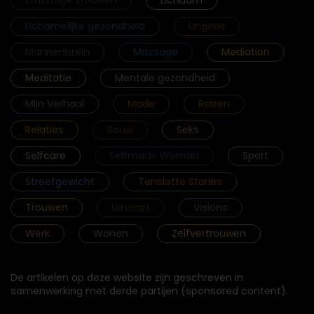
Lichamelijke gezondheid
Lingerie
Mannenbrein
Massage
Mediation
Meditatie
Mentale gezondheid
Mijn Verhaal
Mode
Reizen
Relaties
Rouw
Seks
Selfcare
Selfmade Woman
Sport
Streefgewicht
Tenslotte Stories
Trouwen
Uitvaart
Visions
Werk
Wonen
Zelfvertrouwen
De artikelen op deze website zijn geschreven in
samenwerking met derde partijen (sponsored content).