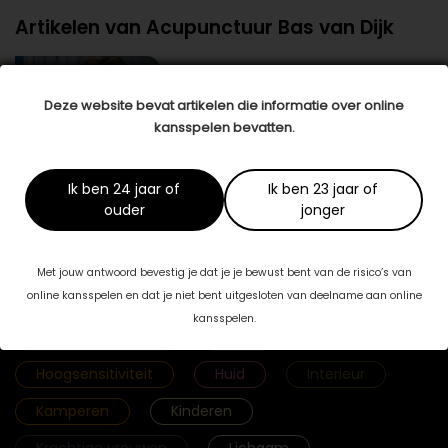
Artikelen van Acupunctuur Bas van Dijk
Minder last van bijwerkingen door
acupunctuur
Deze website bevat artikelen die informatie over online
Als je met de diagnose ‘kanker’ wordt
geconfronteerd, verandert …
lees meer >
kansspelen bevatten.
Ik ben 24 jaar of
Ik ben 23 jaar of
ouder
jonger
Categorieën
Met jouw antwoord bevestig je dat je je bewust bent van de risico’s van
online kansspelen en dat je niet bent uitgesloten van deelname aan online
Fab & Famouz
Geld
Gezicht
kansspelen.
Gezonde voeding
Haar
Hoogsensitiviteit
Huid
Interieur
Kamperen
Kinderen
Krachtige vrouwen
Lichaam