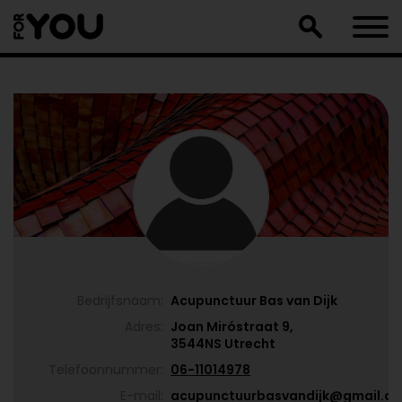
Doorgaan
naar
artikel
Bedrijfsnaam:
Acupunctuur Bas van Dijk
Adres:
Joan Miróstraat 9,
3544NS Utrecht
Telefoonnummer:
06-11014978
E-mail:
acupunctuurbasvandijk@gmail.c