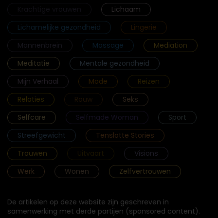
Krachtige vrouwen
Lichaam
Lichamelijke gezondheid
Lingerie
Mannenbrein
Massage
Mediation
Meditatie
Mentale gezondheid
Mijn Verhaal
Mode
Reizen
Relaties
Rouw
Seks
Selfcare
Selfmade Woman
Sport
Streefgewicht
Tenslotte Stories
Trouwen
Uitvaart
Visions
Werk
Wonen
Zelfvertrouwen
De artikelen op deze website zijn geschreven in
samenwerking met derde partijen (sponsored content).