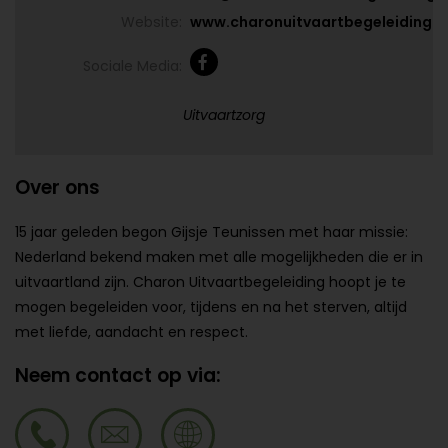
Website:
www.charonuitvaartbegeleiding.n
Sociale Media:
Uitvaartzorg
Over ons
15 jaar geleden begon Gijsje Teunissen met haar missie:
Nederland bekend maken met alle mogelijkheden die er in
uitvaartland zijn. Charon Uitvaartbegeleiding hoopt je te
mogen begeleiden voor, tijdens en na het sterven, altijd
met liefde, aandacht en respect.
Neem contact op via: