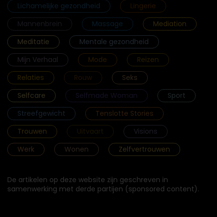
Lichamelijke gezondheid
Lingerie
Mannenbrein
Massage
Mediation
Meditatie
Mentale gezondheid
Mijn Verhaal
Mode
Reizen
Relaties
Rouw
Seks
Selfcare
Selfmade Woman
Sport
Streefgewicht
Tenslotte Stories
Trouwen
Uitvaart
Visions
Werk
Wonen
Zelfvertrouwen
De artikelen op deze website zijn geschreven in
samenwerking met derde partijen (sponsored content).