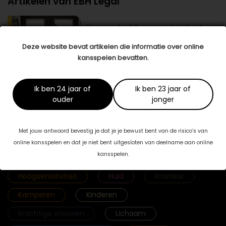
Artikelen van EBH Legal
Hoe overleef ik... een scheiding?
De beslissing om te scheiden is moeilijk,
doet pijn en gaat meestal gepaard met
Deze website bevat artikelen die informatie over online
heftige emoties. De periode …
lees meer >
kansspelen bevatten.
Ik ben 24 jaar of
Ik ben 23 jaar of
ouder
jonger
Categorieën
Met jouw antwoord bevestig je dat je je bewust bent van de risico’s van
Fab & Famouz
Geld
Gezicht
online kansspelen en dat je niet bent uitgesloten van deelname aan online
kansspelen.
Gezonde voeding
Haar
Hoogsensitiviteit
Huid
Interieur
Kamperen
Kinderen
Krachtige vrouwen
Lichaam