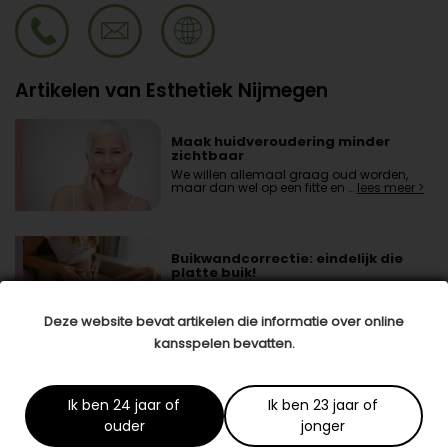
Artikelen van Esthetiek Nijmegen
Maak huidveroudering minder
zichtbaar
We willen allemaal graag oud worden,
maar dan wel op een fitte en …
lees meer >
Buikwandcorrectie: eindelijk die
platte buik!
Na anderhalf jaar hard werken heb jij je
streefgewicht behaald. Wat …
lees meer >
Deze website bevat artikelen die informatie over online
kansspelen bevatten.
'Mijn huid is weer haar egale zelf'
Tegenwoordig zijn er eindeloos veel
Ik ben 24 jaar of
Ik ben 23 jaar of
crèmes, serums, reinigers en gels om je
huid zo mooi mogelijk te …
lees meer >
ouder
jonger