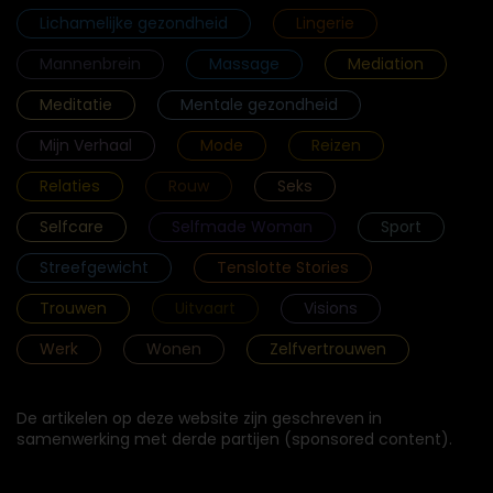
Lichamelijke gezondheid
Lingerie
Mannenbrein
Massage
Mediation
Meditatie
Mentale gezondheid
Mijn Verhaal
Mode
Reizen
Relaties
Rouw
Seks
Selfcare
Selfmade Woman
Sport
Streefgewicht
Tenslotte Stories
Trouwen
Uitvaart
Visions
Werk
Wonen
Zelfvertrouwen
De artikelen op deze website zijn geschreven in
samenwerking met derde partijen (sponsored content).