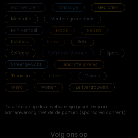
Mannenbrein
Massage
Mediation
Meditatie
Mentale gezondheid
Mijn Verhaal
Mode
Reizen
Relaties
Rouw
Seks
Selfcare
Selfmade Woman
Sport
Streefgewicht
Tenslotte Stories
Trouwen
Uitvaart
Visions
Werk
Wonen
Zelfvertrouwen
De artikelen op deze website zijn geschreven in
samenwerking met derde partijen (sponsored content).
Volg ons op