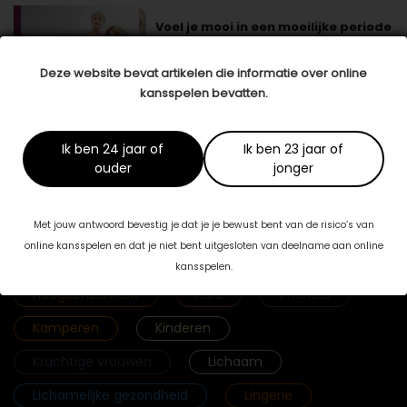
Voel je mooi in een moeilijke periode
Het zal je maar overkomen: haarverlies. Het
kan zijn dat je haar steeds dunner wordt,
wat je nog weleens ziet bij het …
lees meer >
Deze website bevat artikelen die informatie over online
kansspelen bevatten.
Ik ben 24 jaar of
Ik ben 23 jaar of
ouder
jonger
Categorieën
Fab & Famouz
Geld
Gezicht
Met jouw antwoord bevestig je dat je je bewust bent van de risico’s van
online kansspelen en dat je niet bent uitgesloten van deelname aan online
Gezonde voeding
Haar
kansspelen.
Hoogsensitiviteit
Huid
Interieur
Kamperen
Kinderen
Krachtige vrouwen
Lichaam
Lichamelijke gezondheid
Lingerie