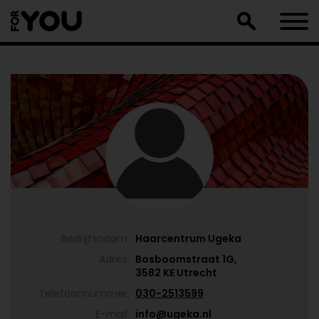
Doorgaan
naar
artikel
Bedrijfsnaam:
Haarcentrum Ugeka
Adres:
Bosboomstraat 1G,
3582 KE Utrecht
Telefoonnummer:
030-2513599
E-mail:
info@ugeka.nl