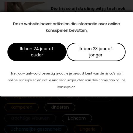
Die frisse uitstraling wil jij toch ook
weer terug?
Je staat vol in het leven, bent lekker actief
en voelt je nog heerlijk vitaal …
lees meer >
Deze website bevat artikelen die informatie over online
kansspelen bevatten.
Ik ben 24 jaar of
Ik ben 23 jaar of
ouder
jonger
Categorieën
Fab & Famouz
Geld
Gezicht
Met jouw antwoord bevestig je dat je je bewust bent van de risico’s van
online kansspelen en dat je niet bent uitgesloten van deelname aan online
Gezonde voeding
Haar
kansspelen.
Hoogsensitiviteit
Huid
Interieur
Kamperen
Kinderen
Krachtige vrouwen
Lichaam
Lichamelijke gezondheid
Lingerie