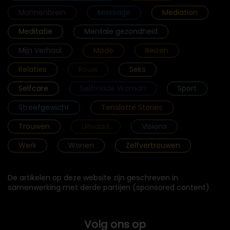
Mannenbrein
Massage
Mediation
Meditatie
Mentale gezondheid
Mijn Verhaal
Mode
Reizen
Relaties
Rouw
Seks
Selfcare
Selfmade Woman
Sport
Streefgewicht
Tenslotte Stories
Trouwen
Uitvaart
Visions
Werk
Wonen
Zelfvertrouwen
De artikelen op deze website zijn geschreven in
samenwerking met derde partijen (sponsored content).
Volg ons op