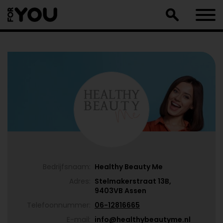
Doorgaan
naar
artikel
Bedrijfsnaam:
Healthy Beauty Me
Adres:
Stelmakerstraat 13B,
9403VB Assen
Telefoonnummer:
06-12816665
E-mail:
info@healthybeautyme.nl