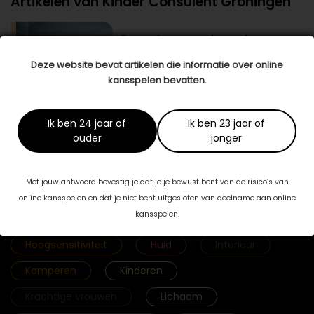
Artikelen van Kinder Consulent Groningen
Opvoeden: een vak apart
Ook al doe je als ouder nog zo je best, het
lukt je soms niet om je kind of puber te
Deze website bevat artikelen die informatie over online
helpen. Hij zit niet lekker in zijn …
lees meer >
kansspelen bevatten.
Ik ben 24 jaar of
Ik ben 23 jaar of
ouder
jonger
Categorieën
Met jouw antwoord bevestig je dat je je bewust bent van de risico’s van
Fab & Famouz
Geld
Gezicht
online kansspelen en dat je niet bent uitgesloten van deelname aan online
kansspelen.
Gezonde voeding
Haar
Hoogsensitiviteit
Huid
Interieur
Kamperen
Kinderen
Krachtige vrouwen
Lichaam