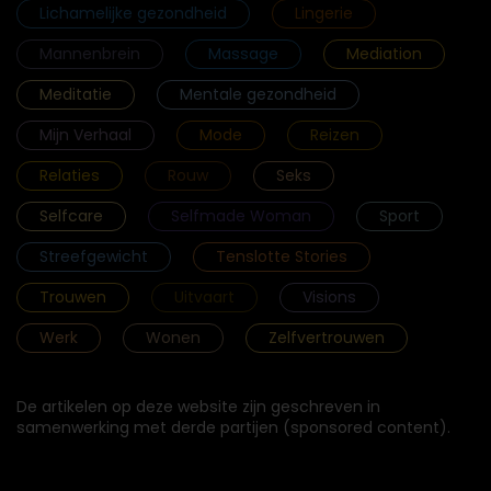
Lichamelijke gezondheid
Lingerie
Mannenbrein
Massage
Mediation
Meditatie
Mentale gezondheid
Mijn Verhaal
Mode
Reizen
Relaties
Rouw
Seks
Selfcare
Selfmade Woman
Sport
Streefgewicht
Tenslotte Stories
Trouwen
Uitvaart
Visions
Werk
Wonen
Zelfvertrouwen
De artikelen op deze website zijn geschreven in
samenwerking met derde partijen (sponsored content).