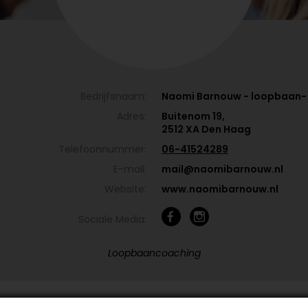
Bedrijfsnaam:
Naomi Barnouw - loopbaan- e
Adres:
Buitenom 19,
2512 XA Den Haag
Telefoonnummer:
06-41524289
E-mail:
mail@naomibarnouw.nl
Website:
www.naomibarnouw.nl
Sociale Media:
Loopbaancoaching