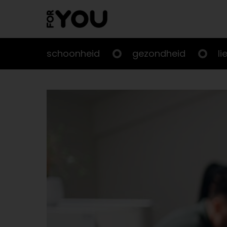
Doorgaan
naar
artikel
schoonheid
gezondheid
li