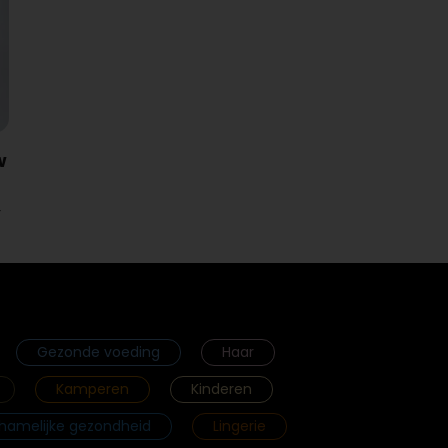
w
r
Gezonde voeding
Haar
Kamperen
Kinderen
chamelijke gezondheid
Lingerie