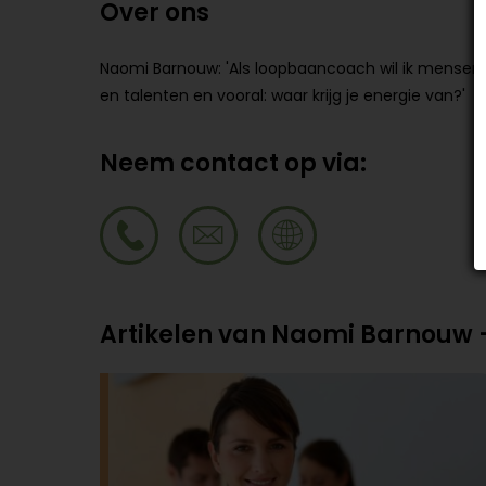
Over ons
Naomi Barnouw: 'Als loopbaancoach wil ik mensen 
en talenten en vooral: waar krijg je energie van?'
Neem contact op via:
Artikelen van Naomi Barnouw -