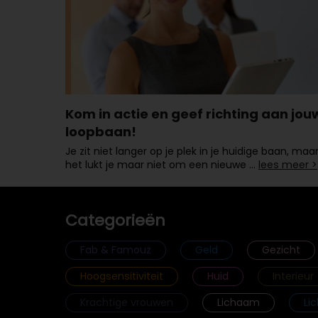
Kom in actie en geef richting aan jou
loopbaan!
Je zit niet langer op je plek in je huidige baan, maa
het lukt je maar niet om een nieuwe …
lees meer >
Categorieën
Fab & Famouz
Geld
Gezicht
Hoogsensitiviteit
Huid
Interieur
Krachtige vrouwen
Lichaam
Li