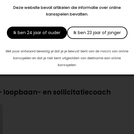
Deze website bevat artikelen die informatie over online
kansspelen bevatten.
motiveren zichzelf door en door te leren kennen en om in actie
Ik ben 24 jaar of ouder
Ik ben 23 jaar of jonger
Met jouw antwoord bevestig je dat je je bewust bent van de risico’s van online
kansspelen en dat je niet bent uitgesloten van deelname aan online
kansspelen.
 loopbaan- en sollicitatiecoach