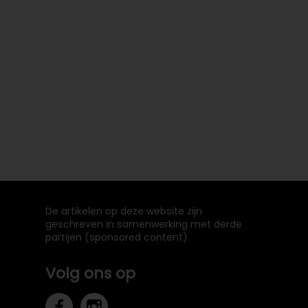
De artikelen op deze website zijn
geschreven in samenwerking met derde
partijen (sponsored content).
Volg ons op