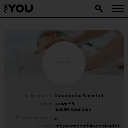
Doorgaan
naar
artikel
Bedrijfsnaam:
Osteopathie Zaanstad
Adres:
De Werf 9,
1502GS Zaandam
Telefoonnummer:
-
E-mail:
info@osteopathiezaanstad.nl