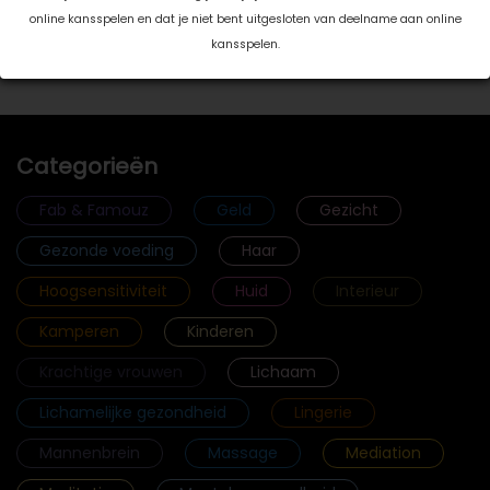
online kansspelen en dat je niet bent uitgesloten van deelname aan online
kansspelen.
Toon meer >
Categorieën
Fab & Famouz
Geld
Gezicht
Gezonde voeding
Haar
Hoogsensitiviteit
Huid
Interieur
Kamperen
Kinderen
Krachtige vrouwen
Lichaam
Lichamelijke gezondheid
Lingerie
Mannenbrein
Massage
Mediation