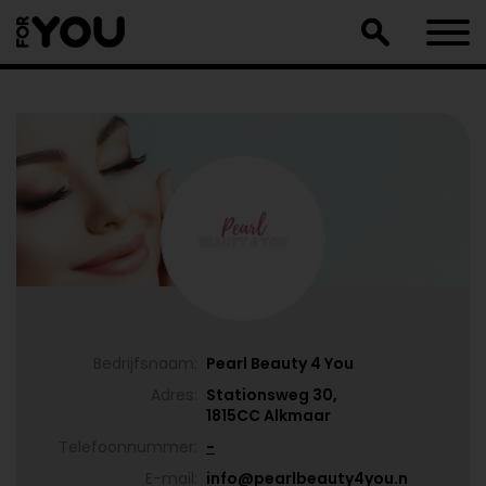
Doorgaan
naar
artikel
Bedrijfsnaam:
Pearl Beauty 4 You
Adres:
Stationsweg 30,
1815CC Alkmaar
Telefoonnummer:
-
E-mail:
info@pearlbeauty4you.n