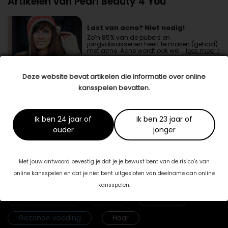
Artikelen van Pearl Beauty 4 You
Last van acne? Niet nodig!
Zo’n 85% van de pubers en
jongvolwassenen heeft te maken (gehad)
met acne. Acne wordt ook wel …
lees meer >
Deze website bevat artikelen die informatie over online
kansspelen bevatten.
'Ik zit nu echt helemaal op mijn plek'
Ik wilde altijd al een eigen bedrijf hebben, al
wist ik eerder nog niet …
lees meer >
Ik ben 24 jaar of
Ik ben 23 jaar of
ouder
jonger
Met jouw antwoord bevestig je dat je je bewust bent van de risico’s van
online kansspelen en dat je niet bent uitgesloten van deelname aan online
Categorieën
kansspelen.
Fab & Famouz
Geld
Gezicht
Gezonde voeding
Haar