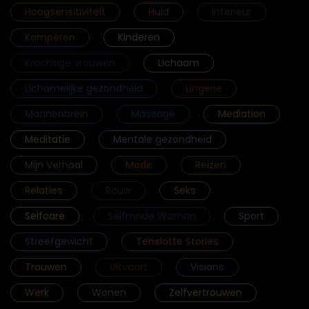
Hoogsensitiviteit
Huid
Interieur
Kamperen
Kinderen
Krachtige vrouwen
Lichaam
Lichamelijke gezondheid
Lingerie
Mannenbrein
Massage
Mediation
Meditatie
Mentale gezondheid
Mijn Verhaal
Mode
Reizen
Relaties
Rouw
Seks
Selfcare
Selfmade Woman
Sport
Streefgewicht
Tenslotte Stories
Trouwen
Uitvaart
Visions
Werk
Wonen
Zelfvertrouwen