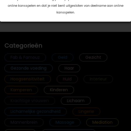
je het gevoel hebt dat je er een …
lees meer >
online kansspelen en dat je niet bent uitgesloten van deelname aan online
kansspelen.
Toon meer >
Categorieën
Fab & Famouz
Geld
Gezicht
Gezonde voeding
Haar
Hoogsensitiviteit
Huid
Interieur
Kamperen
Kinderen
Krachtige vrouwen
Lichaam
Lichamelijke gezondheid
Lingerie
Mannenbrein
Massage
Mediation