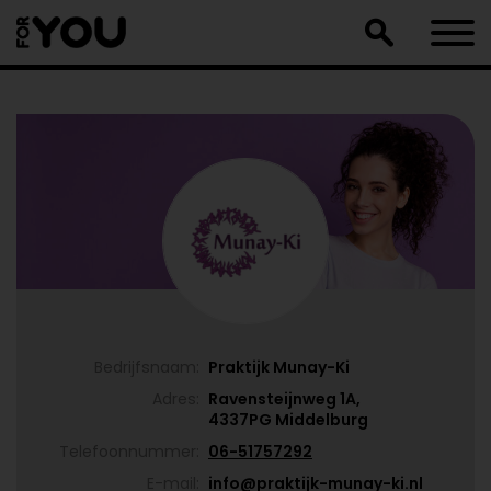
Doorgaan
naar
artikel
Bedrijfsnaam:
Praktijk Munay-Ki
Adres:
Ravensteijnweg 1A,
4337PG Middelburg
Telefoonnummer:
06-51757292
E-mail:
info@praktijk-munay-ki.nl