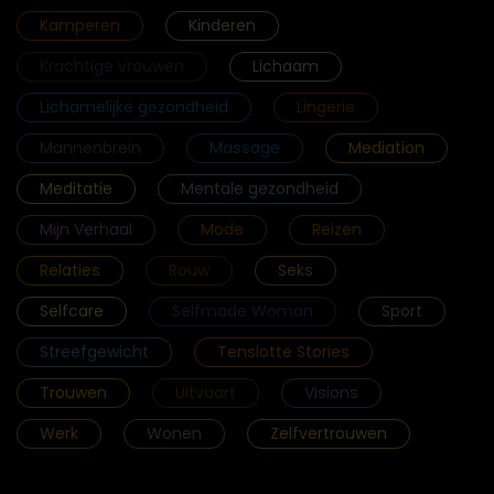
Kamperen
Kinderen
Krachtige vrouwen
Lichaam
Lichamelijke gezondheid
Lingerie
Mannenbrein
Massage
Mediation
Meditatie
Mentale gezondheid
Mijn Verhaal
Mode
Reizen
Relaties
Rouw
Seks
Selfcare
Selfmade Woman
Sport
Streefgewicht
Tenslotte Stories
Trouwen
Uitvaart
Visions
Werk
Wonen
Zelfvertrouwen