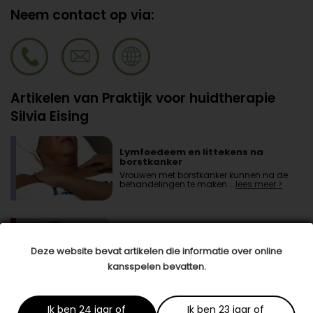
Neem contact op via:
Artikelen van Praktijk voor huidtherapie
Silvia Eising
Lymfoedeem en littekens na
borstkanker
Vrouwen met borstkanker kunnen na de
behandelingen te maken …
lees meer >
Goed nieuws: huidveroudering kun
je verminderen!
Deze website bevat artikelen die informatie over online
Of je nu komt voor een ontspannende
kansspelen bevatten.
schoonheidsbehandeling …
lees meer >
Ik ben 24 jaar of
Ik ben 23 jaar of