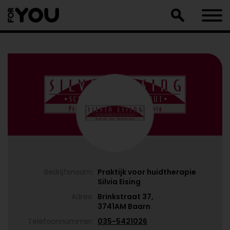
Doorgaan
naar
artikel
Bedrijfsnaam:
Praktijk voor huidtherapie
Silvia Eising
Adres:
Brinkstraat 37,
3741AM Baarn
Telefoonnummer:
035-5421026