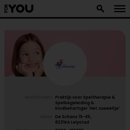
Doorgaan
naar
artikel
Bedrijfsnaam:
Praktijk voor Speltherapie &
Spelbegeleiding &
Kindbehartiger 'Het Juweeltje'
Adres:
De Schans 19-45,
8231KA Lelystad