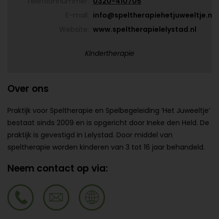
Telefoonnummer:
0320-410705
E-mail:
info@speltherapiehetjuweeltje.nl
Website:
www.speltherapielelystad.nl
Kindertherapie
Over ons
Praktijk voor Speltherapie en Spelbegeleiding ‘Het Juweeltje’
bestaat sinds 2009 en is opgericht door Ineke den Held. De
praktijk is gevestigd in Lelystad. Door middel van
speltherapie worden kinderen van 3 tot 16 jaar behandeld.
Neem contact op via: