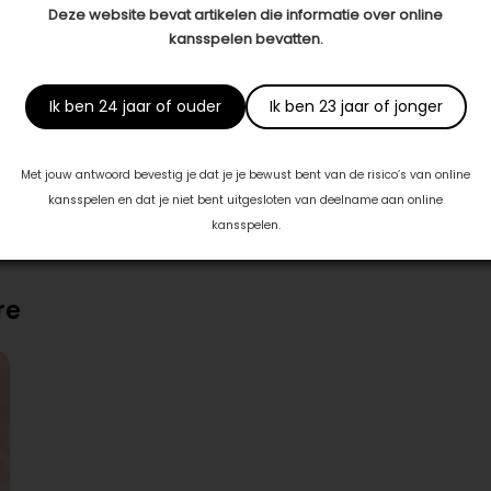
Deze website bevat artikelen die informatie over online
kansspelen bevatten.
oor borstprotheses, deelprotheses, protheselingerie en badmod
Ik ben 24 jaar of ouder
Ik ben 23 jaar of jonger
Met jouw antwoord bevestig je dat je je bewust bent van de risico’s van online
kansspelen en dat je niet bent uitgesloten van deelname aan online
kansspelen.
re