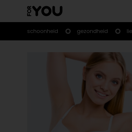
Doorgaan
naar
artikel
schoonheid
gezondheid
li