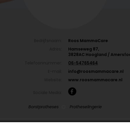
Bedrijfsnaam:
Roos MammaCare
Adres:
Hamseweg 87,
3828AC Hoogland / Amersfo
Telefoonnummer:
06-54765464
E-mail:
info@roosmammacare.nl
Website:
www.roosmammacare.nl
Sociale Media:
Borstprotheses
Protheselingerie