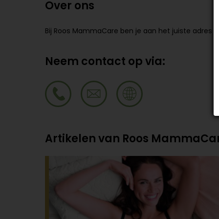
Over ons
Bij Roos MammaCare ben je aan het juiste adres v
Neem contact op via:
Artikelen van Roos MammaCa