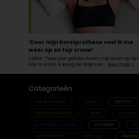
‘Door mijn borstprothese voel ik me
weer op en top vrouw’
Celine: ‘Twee jaar geleden kwam mijn leven op zijn
kop te staan: ik kreeg de diagnose …
lees meer >
Categorieën
Fab & Famouz
Geld
Gezicht
Hoogsensitiviteit
Huid
Interieur
Krachtige vrouwen
Lichaam
Li
Mannenbrein
Massage
Mediati