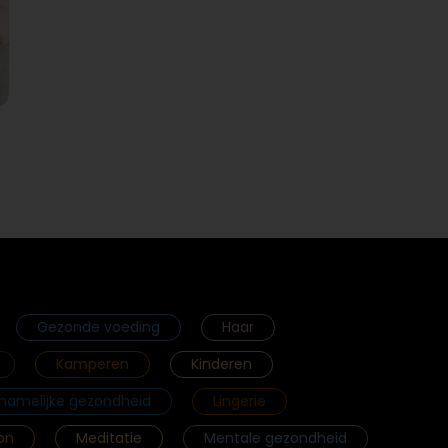
Gezonde voeding
Haar
Kamperen
Kinderen
chamelijke gezondheid
Lingerie
on
Meditatie
Mentale gezondheid