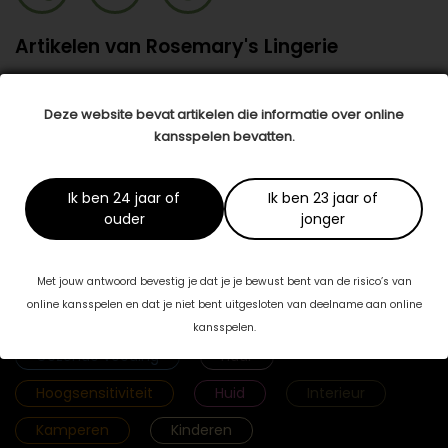
Artikelen van Rosemary's Lingerie
Bh's voor een borstprothese
Deze website bevat artikelen die informatie over online
Ook als je een borstprothese hebt, kun je
kansspelen bevatten.
nog steeds mooie lingerie …
lees meer >
Ik ben 24 jaar of
Ik ben 23 jaar of
ouder
jonger
Categorieën
Met jouw antwoord bevestig je dat je je bewust bent van de risico’s van
online kansspelen en dat je niet bent uitgesloten van deelname aan online
Fab & Famouz
Geld
Gezicht
kansspelen.
Gezonde voeding
Haar
Hoogsensitiviteit
Huid
Interieur
Kamperen
Kinderen