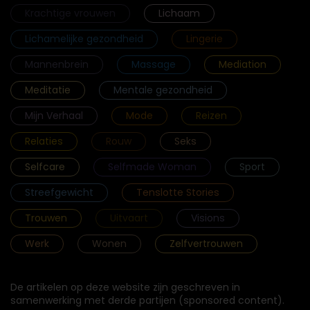
Krachtige vrouwen
Lichaam
Lichamelijke gezondheid
Lingerie
Mannenbrein
Massage
Mediation
Meditatie
Mentale gezondheid
Mijn Verhaal
Mode
Reizen
Relaties
Rouw
Seks
Selfcare
Selfmade Woman
Sport
Streefgewicht
Tenslotte Stories
Trouwen
Uitvaart
Visions
Werk
Wonen
Zelfvertrouwen
De artikelen op deze website zijn geschreven in
samenwerking met derde partijen (sponsored content).