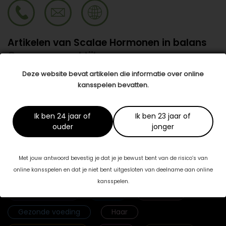
Artikelen van Scalae Hormonen in balans
Overgangspraktijk
Deze website bevat artikelen die informatie over online
Vervroegd in de overgang…
kansspelen bevatten.
Er zijn vrouwen die op een andere leeftijd
hormonale overgangsklachten ervaren en
dus vervroegd in de overgang …
lees meer
>
Ik ben 24 jaar of
Ik ben 23 jaar of
ouder
jonger
Met jouw antwoord bevestig je dat je je bewust bent van de risico’s van
Categorieën
online kansspelen en dat je niet bent uitgesloten van deelname aan online
kansspelen.
Fab & Famouz
Geld
Gezicht
Gezonde voeding
Haar