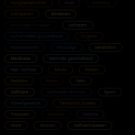
Hoogsensitiviteit
Huid
Interieur
Kamperen
Kinderen
Krachtige vrouwen
Lichaam
Lichamelijke gezondheid
Lingerie
Mannenbrein
Massage
Mediation
Meditatie
Mentale gezondheid
Mijn Verhaal
Mode
Reizen
Relaties
Rouw
Seks
Selfcare
Selfmade Woman
Sport
Streefgewicht
Tenslotte Stories
Trouwen
Uitvaart
Visions
Werk
Wonen
Zelfvertrouwen