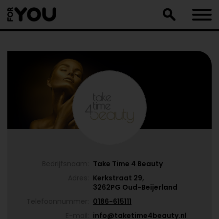
Doorgaan
naar
artikel
Bedrijfsnaam:
Take Time 4 Beauty
Adres:
Kerkstraat 29,
3262PG Oud-Beijerland
Telefoonnummer:
0186-615111
E-mail:
info@taketime4beauty.nl