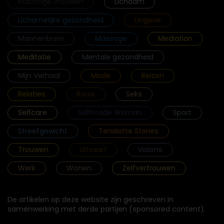
Krachtige vrouwen
Lichaam
Lichamelijke gezondheid
Lingerie
Mannenbrein
Massage
Mediation
Meditatie
Mentale gezondheid
Mijn Verhaal
Mode
Reizen
Relaties
Rouw
Seks
Selfcare
Selfmade Woman
Sport
Streefgewicht
Tenslotte Stories
Trouwen
Uitvaart
Visions
Werk
Wonen
Zelfvertrouwen
De artikelen op deze website zijn geschreven in
samenwerking met derde partijen (sponsored content).