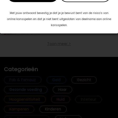
Met jouw antwoord bevestig je dat je je bewust bent van de risico’s van
Dankzij laserontharing altijd mooie
online kansspelen en dat je niet bent uitgesloten van deelname aan online
gladde benen!
Net als bijna elke vrouw wil jij mooie
kansspelen.
haarvrije, gladde en zachte …
lees meer >
Toon meer >
Categorieën
Fab & Famouz
Geld
Gezicht
Gezonde voeding
Haar
Hoogsensitiviteit
Huid
Interieur
Kamperen
Kinderen