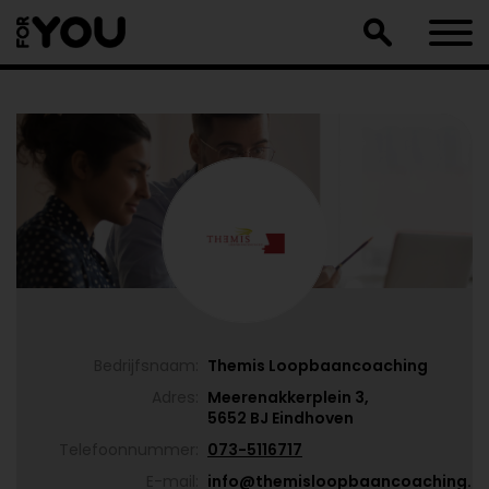
Doorgaan
naar
artikel
Bedrijfsnaam:
Themis Loopbaancoaching
Adres:
Meerenakkerplein 3,
5652 BJ Eindhoven
Telefoonnummer:
073-5116717
E-mail:
info@themisloopbaancoaching.nl