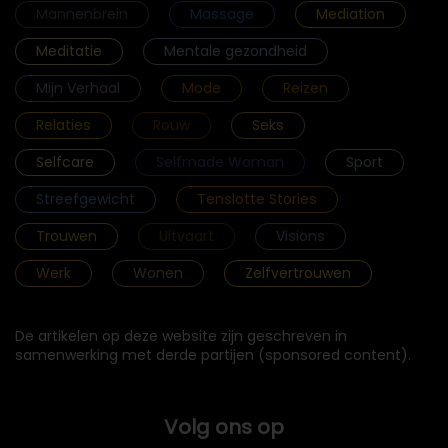
Mannenbrein
Massage
Mediation
Meditatie
Mentale gezondheid
Mijn Verhaal
Mode
Reizen
Relaties
Rouw
Seks
Selfcare
Selfmade Woman
Sport
Streefgewicht
Tenslotte Stories
Trouwen
Uitvaart
Visions
Werk
Wonen
Zelfvertrouwen
De artikelen op deze website zijn geschreven in
samenwerking met derde partijen (sponsored content).
Volg ons op