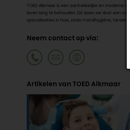
TOED Alkmaar is een aantrekkelijke en moderne tan
leven lang te behouden. Dit doen we door een com
specialisaties in huis, zoals mondhygiëne, tanden 
Neem contact op via:
Artikelen van TOED Alkmaar