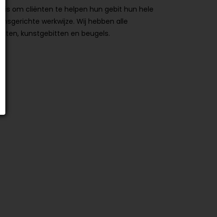
 is om cliënten te helpen hun gebit hun hele
sgerichte werkwijze. Wij hebben alle
bitten, kunstgebitten en beugels.