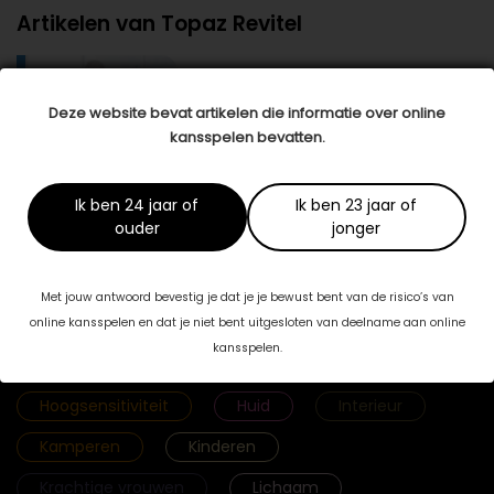
Artikelen van Topaz Revitel
Samen werken aan herstel
Na een ziekenhuisopname is een
Deze website bevat artikelen die informatie over online
revalidatieperiode soms onvermijdelijk,
bijvoorbeeld na een ongeluk …
lees meer >
kansspelen bevatten.
Ik ben 24 jaar of
Ik ben 23 jaar of
ouder
jonger
Categorieën
Met jouw antwoord bevestig je dat je je bewust bent van de risico’s van
Fab & Famouz
Geld
Gezicht
online kansspelen en dat je niet bent uitgesloten van deelname aan online
kansspelen.
Gezonde voeding
Haar
Hoogsensitiviteit
Huid
Interieur
Kamperen
Kinderen
Krachtige vrouwen
Lichaam