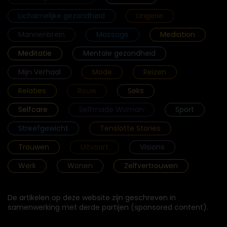
Lichamelijke gezondheid
Lingerie
Mannenbrein
Massage
Mediation
Meditatie
Mentale gezondheid
Mijn Verhaal
Mode
Reizen
Relaties
Rouw
Seks
Selfcare
Selfmade Woman
Sport
Streefgewicht
Tenslotte Stories
Trouwen
Uitvaart
Visions
Werk
Wonen
Zelfvertrouwen
De artikelen op deze website zijn geschreven in
samenwerking met derde partijen (sponsored content).