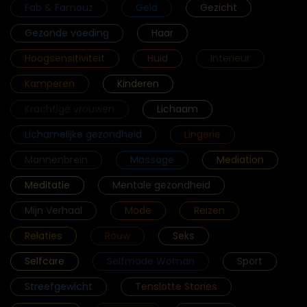
Fab & Famouz
Geld
Gezicht
Gezonde voeding
Haar
Hoogsensitiviteit
Huid
Interieur
Kamperen
Kinderen
Krachtige vrouwen
Lichaam
Lichamelijke gezondheid
Lingerie
Mannenbrein
Massage
Mediation
Meditatie
Mentale gezondheid
Mijn Verhaal
Mode
Reizen
Relaties
Rouw
Seks
Selfcare
Selfmade Woman
Sport
Streefgewicht
Tenslotte Stories