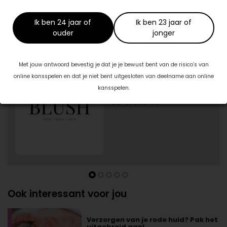
Ik ben 24 jaar of
Ik ben 23 jaar of
ouder
jonger
Specialisten in jouw buurt
Met jouw antwoord bevestig je dat je je bewust bent van de risico’s van
1/5
Blush Skin Clinic
online kansspelen en dat je niet bent uitgesloten van deelname aan online
Burg. J.G. Legroweg 94
kansspelen.
9761TD Eelde
06-57943414
Ook interessant voor jou
Verzorgen van je rode huid? Pak het
uitgebreid aan!