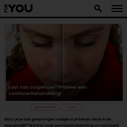
Doorgaan
naar
artikel
Last van couperose? Probeer een
vaatlaserbehandeling!
Couperose
Schoonheid
Huid
Stoor je je aan gesprongen vaatjes in je benen als je in de
spiegel kijkt? Word je vaak gevraagd waarom je zo rood bent,