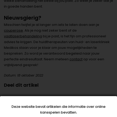
welke behandeling het beste bij jou past. Zo weet je zeker dat je
in goede handen bent.
Nieuwsgierig?
Misschien twijfel je al langer om iets te laten doen aan je
couperose
. Als je nog niet zeker bent of de
vaatlaserbehandeling
bij je past, is het fijn om professioneel
advies te krijgen. De huidtherapeuten van huid- en laserkliniek
Medikos staan voor je klaar om jouw mogelijkheden te
bespreken. Zo word je verantwoord begeleid naar jouw
perfecte eindresultaat. Neem meteen
contact
op voor een
vrijblijvend gesprek!
Datum: 18 oktober 2022
Deel dit artikel
Dit artikel is tot stand gekomen in samenwerking met:
Deze website bevat artikelen die informatie over online
Medikos
kansspelen bevatten.
www.medikos.nl