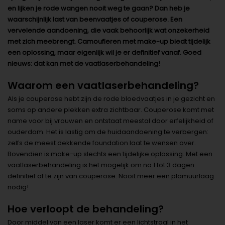
en lijken je rode wangen nooit weg te gaan? Dan heb je
waarschijnlijk last van beenvaatjes of couperose. Een
vervelende aandoening, die vaak behoorlijk wat onzekerheid
met zich meebrengt. Camoufleren met make-up biedt tijdelijk
een oplossing, maar eigenlijk wil je er definitief vanaf. Goed
nieuws: dat kan met de vaatlaserbehandeling!
Waarom een vaatlaserbehandeling?
Als je couperose hebt zijn de rode bloedvaatjes in je gezicht en
soms op andere plekken extra zichtbaar. Couperose komt met
name voor bij vrouwen en ontstaat meestal door erfelijkheid of
ouderdom. Het is lastig om de huidaandoening te verbergen:
zelfs de meest dekkende foundation laat te wensen over.
Bovendien is make-up slechts een tijdelijke oplossing. Met een
vaatlaserbehandeling is het mogelijk om na 1 tot 3 dagen
definitief af te zijn van couperose. Nooit meer een plamuurlaag
nodig!
Hoe verloopt de behandeling?
Door middel van een laser komt er een lichtstraal in het