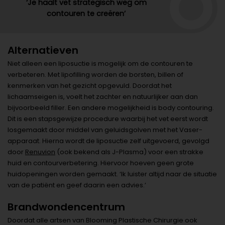
‘Je haalt vet strategisch weg om
contouren te creëren’
Alternatieven
Niet alleen een liposuctie is mogelijk om de contouren te
verbeteren. Met lipofilling worden de borsten, billen of
kenmerken van het gezicht opgevuld. Doordat het
lichaamseigen is, voelt het zachter en natuurlijker aan dan
bijvoorbeeld filler. Een andere mogelijkheid is body contouring.
Dit is een stapsgewijze procedure waarbij het vet eerst wordt
losgemaakt door middel van geluidsgolven met het Vaser-
apparaat. Hierna wordt de liposuctie zelf uitgevoerd, gevolgd
door
Renuvion
(ook bekend als J-Plasma) voor een strakke
huid en contourverbetering. Hiervoor hoeven geen grote
huidopeningen worden gemaakt. ‘Ik luister altijd naar de situatie
van de patiënt en geef daarin een advies.’
Brandwondencentrum
Doordat alle artsen van Blooming Plastische Chirurgie ook