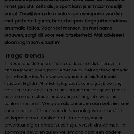
in het gezicht. Zelfs als je sport kom je er maar moeilijk
vanaf. Terwijl we in de media vaak overspoeld worden
met perfecte figuren, brede heupen, hoge jukbeenderen
en smalle tailles. Voor veel mensen, en met name
vrouwen, zorgt dit voor veel onzekerheid. Wat adviseert
Blooming in zo’n situatie?
Trage trends
‘In Nederland duiken we niet zo op deze trends als dat ze in
andere landen doen, maar je ziet wel duidelijk dat social media
zijn invloeden heeft op wat we waarnemen als ‘het ideale
lichaam’, legt drs. Ahmed. Hij is
plastisch chirurg
bij Blooming
Plastische Chirurgie. Trends die vergaan met als gevolg dat je
misschien een lichaam hebt waar je alsnog, of alweer, niet
‘We gaan als chirurgen dan ook niet snel
content mee bent.
mee in dit soort trends en durven ook gewoon ‘nee’ te
verkopen als we denken dat iemands wensen
onverstandig of onrealistisch zijn,’ vertelt drs. Ahmed. ‘In
sommige gevallen zullen we iemand naar een andere