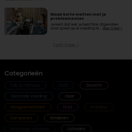
Maak korte metten met je
probleemzones
Je kent dat wel: je bent flink afgevallen
door goed op je voeding te …
lees meer >
Toon meer >
Categorieën
Fab & Famouz
Geld
Gezicht
Gezonde voeding
Haar
Hoogsensitiviteit
Huid
Interieur
Kamperen
Kinderen
Krachtige vrouwen
Lichaam