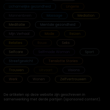
Lichamelijke gezondheid
Lingerie
Mannenbrein
Massage
Mediation
Meditatie
Mentale gezondheid
Mijn Verhaal
Mode
Reizen
Relaties
Rouw
Seks
Selfcare
Selfmade Woman
Sport
Streefgewicht
Tenslotte Stories
Trouwen
Uitvaart
Visions
Werk
Wonen
Zelfvertrouwen
De artikelen op deze website zijn geschreven in
samenwerking met derde partijen (sponsored content).