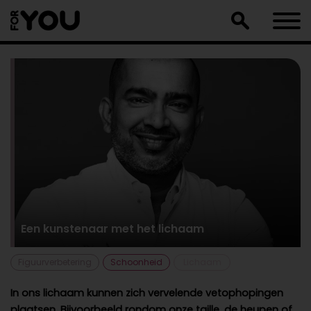
Doorgaan
naar
artikel
Een kunstenaar met het lichaam
Figuurverbetering
Schoonheid
Lichaam
In ons lichaam kunnen zich vervelende vetophopingen
plaatsen. Bijvoorbeeld rondom onze taille, de heupen of