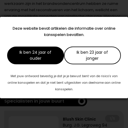
werkzaam zijn in het brandwondencentrum hebben ze ruime
ervaring met het reconstrueren van het lichaam, wellicht een
van de moeilijkste aspecten van plastische chirurgie. Hierdoor
weet je zeker dat je in goede handen bent.
Deze website bevat artikelen die informatie over online
Datum: 30 november 2023
kansspelen bevatten.
Deel dit artikel
Ik ben 24 jaar of
Ik ben 23 jaar of
ouder
jonger
Dit artikel is tot stand gekomen in samenwerking met:
Blooming Plastische Chirurgie
Met jouw antwoord bevestig je dat je je bewust bent van de risico’s van
www.bloomingpc.nl
online kansspelen en dat je niet bent uitgesloten van deelname aan online
kansspelen.
Specialisten in jouw buurt
1/5
Blush Skin Clinic
Burg. J.G. Legroweg 94