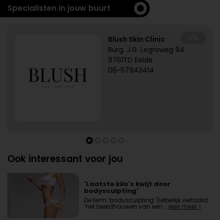
Specialisten in jouw buurt
1/5
Blush Skin Clinic
Burg. J.G. Legroweg 94
9761TD Eelde
06-57943414
Ook interessant voor jou
'Laatste kilo's kwijt door
bodysculpting'
De term ‘bodysculpting’ (letterlijk vertaald
‘het beeldhouwen van een …
lees meer >