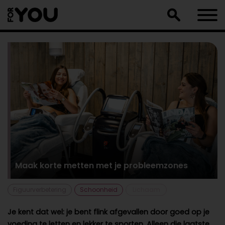
Doorgaan
naar
artikel
Maak korte metten met je probleemzones
Figuurverbetering
Schoonheid
Lichaam
Je kent dat wel: je bent flink afgevallen door goed op je
voeding te letten en lekker te sporten. Alleen die laatste