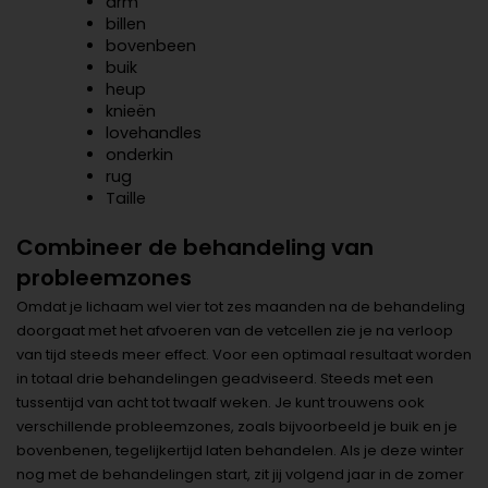
arm
billen
bovenbeen
buik
heup
knieën
lovehandles
onderkin
rug
Taille
Combineer de behandeling van
probleemzones
Omdat je lichaam wel vier tot zes maanden na de behandeling
doorgaat met het afvoeren van de vetcellen zie je na verloop
van tijd steeds meer effect. Voor een optimaal resultaat worden
in totaal drie behandelingen geadviseerd. Steeds met een
tussentijd van acht tot twaalf weken. Je kunt trouwens ook
verschillende probleemzones, zoals bijvoorbeeld je buik en je
bovenbenen, tegelijkertijd laten behandelen. Als je deze winter
nog met de behandelingen start, zit jij volgend jaar in de zomer