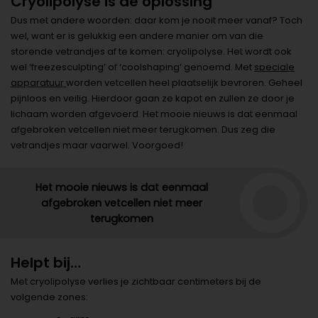
Cryolipolyse is dé oplossing
Dus met andere woorden: daar kom je nooit meer vanaf? Toch
wel, want er is gelukkig een andere manier om van die
storende vetrandjes af te komen: cryolipolyse. Het wordt ook
wel ‘freezesculpting’ of ‘coolshaping’ genoemd. Met
speciale
apparatuur
worden vetcellen heel plaatselijk bevroren. Geheel
pijnloos en veilig. Hierdoor gaan ze kapot en zullen ze door je
lichaam worden afgevoerd. Het mooie nieuws is dat eenmaal
afgebroken vetcellen niet meer terugkomen. Dus zeg die
vetrandjes maar vaarwel. Voorgoed!
Het mooie nieuws is dat eenmaal
afgebroken vetcellen niet meer
terugkomen
Helpt bij…
Met cryolipolyse verlies je zichtbaar centimeters bij de
volgende zones: