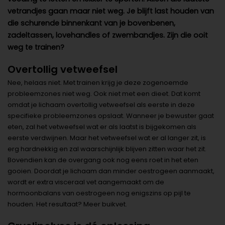
vetrandjes gaan maar niet weg. Je blijft last houden van
die schurende binnenkant van je bovenbenen,
zadeltassen, lovehandles of zwembandjes. Zijn die ooit
weg te trainen?
Overtollig vetweefsel
Nee, helaas niet. Met trainen krijg je deze zogenoemde
probleemzones niet weg. Ook niet met een dieet. Dat komt
omdat je lichaam overtollig vetweefsel als eerste in deze
specifieke probleemzones opslaat. Wanneer je bewuster gaat
eten, zal het vetweefsel wat er als laatst is bijgekomen als
eerste verdwijnen. Maar het vetweefsel wat er al langer zit, is
erg hardnekkig en zal waarschijnlijk blijven zitten waar het zit.
Bovendien kan de overgang ook nog eens roet in het eten
gooien. Doordat je lichaam dan minder oestrogeen aanmaakt,
wordt er extra visceraal vet aangemaakt om de
hormoonbalans van oestrogeen nog enigszins op pijl te
houden. Het resultaat? Meer buikvet.