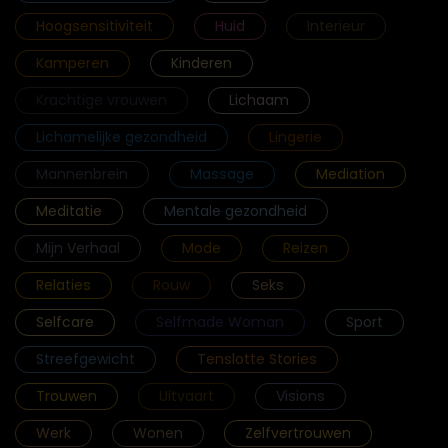
Hoogsensitiviteit
Huid
Interieur
Kamperen
Kinderen
Krachtige vrouwen
Lichaam
Lichamelijke gezondheid
Lingerie
Mannenbrein
Massage
Mediation
Meditatie
Mentale gezondheid
Mijn Verhaal
Mode
Reizen
Relaties
Rouw
Seks
Selfcare
Selfmade Woman
Sport
Streefgewicht
Tenslotte Stories
Trouwen
Uitvaart
Visions
Werk
Wonen
Zelfvertrouwen