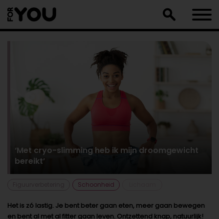
Doorgaan
naar
artikel
‘Met cryo-slimming heb ik mijn droomgewicht
bereikt’
Figuurverbetering
Schoonheid
Lichaam
Het is zó lastig. Je bent beter gaan eten, meer gaan bewegen
en bent al met al fitter gaan leven. Ontzettend knap, natuurlijk!