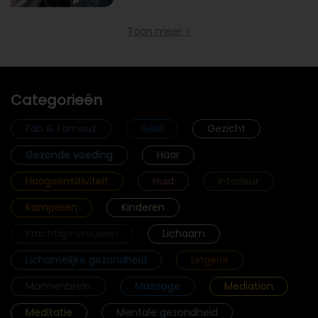
Toon meer >
Categorieën
Fab & Famouz
Geld
Gezicht
Gezonde voeding
Haar
Hoogsensitiviteit
Huid
Interieur
Kamperen
Kinderen
Krachtige vrouwen
Lichaam
Lichamelijke gezondheid
Lingerie
Mannenbrein
Massage
Mediation
Meditatie
Mentale gezondheid