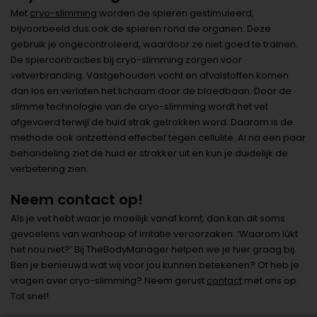
Met
cryo-slimming
worden de spieren gestimuleerd,
bijvoorbeeld dus ook de spieren rond de organen. Deze
gebruik je ongecontroleerd, waardoor ze niet goed te trainen.
De spiercontracties bij cryo-slimming zorgen voor
vetverbranding. Vastgehouden vocht en afvalstoffen komen
dan los en verlaten het lichaam door de bloedbaan. Door de
slimme technologie van de cryo-slimming wordt het vet
afgevoerd terwijl de huid strak getrokken word. Daarom is de
methode ook ontzettend effectief tegen cellulite. Al na een paar
behandeling ziet de huid er strakker uit en kun je duidelijk de
verbetering zien.
Neem contact op!
Als je vet hebt waar je moeilijk vanaf komt, dan kan dit soms
gevoelens van wanhoop of irritatie veroorzaken. ‘Waarom lúkt
het nou niet?’ Bij TheBodyManager helpen we je hier graag bij.
Ben je benieuwd wat wij voor jou kunnen betekenen? Of heb je
vragen over cryo-slimming? Neem gerust
contact
met ons op.
Tot snel!