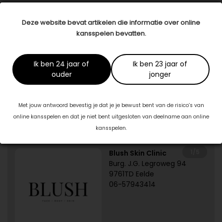
Datum: 03 maart 2023
Deel dit artikel
Deze website bevat artikelen die informatie over online
kansspelen bevatten.
Dit artikel is tot stand gekomen in samenwerking met:
Ik ben 24 jaar of
Ik ben 23 jaar of
TheBodyManager
ouder
jonger
www.natuurlijknogmooier.com
Met jouw antwoord bevestig je dat je je bewust bent van de risico’s van
online kansspelen en dat je niet bent uitgesloten van deelname aan online
Specialisten in jouw buurt
kansspelen.
1/5
Blush Skin Clinic
Burg. J.G. Legroweg 94
9761TD Eelde
06-57943414