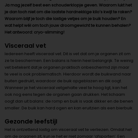
Ja mag jezelf best een schouderklopje geven. Waarom lukt het
je dan toch niet om die laatste hardnekkige kilo’s kwijt te raken?
Waarom blijf je toch die lastige vetjes om je buik houden? En
wat helpt wél om toch jouw droomgewicht te kunnen behalen?
Het antwoord: cryo-slimming!
Visceraal vet
Iedereen heeft visceraal vet. Dit is vet dat om je organen zit om
ze te beschermen. Een balans is hierin heel belangrijk. Te weinig
vet betekent dat je organen praktisch onbeschermd zijn maar
te veel is ook problematisch. Hierdoor wordt de buikwand naar
buiten gedrukt, waardoor de buik opgeblazen en dik oogt.
Wanneer je het visceraal vetgehalte veel te hoog ligt, kan het
ook nog eens tegen de organen gaan drukken. Het lichaam
oogt dan uit balans: de romp en buik is vaak dikker en de benen
smaller. De buik kan hard ogen en kan eruitzien als een bierbuik.
Gezonde leefstijl
Het is ontzettend lastig om visceraal vet te verliezen. Omdat het
om de organen zit, kun je het er niet zomaar ‘afsporten’. Een