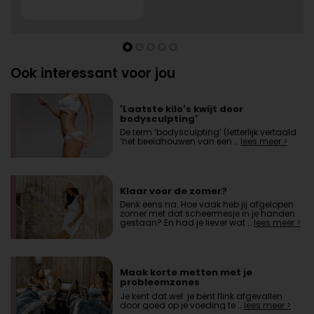
Ook interessant voor jou
'Laatste kilo's kwijt door
bodysculpting'
De term ‘bodysculpting’ (letterlijk vertaald
‘het beeldhouwen van een …
lees meer >
Klaar voor de zomer?
Denk eens na. Hoe vaak heb jij afgelopen
zomer met dat scheermesje in je handen
gestaan? En had je liever wat …
lees meer >
Maak korte metten met je
probleemzones
Je kent dat wel: je bent flink afgevallen
door goed op je voeding te …
lees meer >