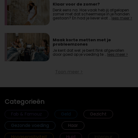
Klaar voor de zomer?
Denk eens na. Hoe vaak heb jij afgelopen
zomer met dat scheermesje in je handen
gestaan? En had je liever wat …
lees meer >
Maak korte metten met je
probleemzones
Je kent dat wel: je bent flink afgevallen
door goed op je voeding te …
lees meer >
Toon meer >
Categorieën
Fab & Famouz
Geld
Gezicht
Gezonde voeding
Haar
Hoogsensitiviteit
Huid
Interieur