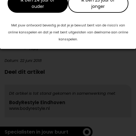
oogleden en kraaienpootjes
ouder
jonger
wallen
wangen
Met jouw antwoord bevestig je dat je je bewust bent van de risico’s van
kaaklijn
online kansspelen en dat je niet bent uitgesloten van deelname aan online
onderkin
kansspelen.
hals
Datum: 22 juni 2018
Deel dit artikel
Dit artikel is tot stand gekomen in samenwerking met:
BodyRestyle Eindhoven
www.bodyrestyle.nl
Specialisten in jouw buurt