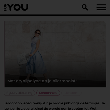
Doorgaan
naar
artikel
Met cryolipolyse op je allermooist!
Figuurverbetering
Schoonheid
Lichaam
Je loopt op je vrouwelijkst in je mooie jurk langs de terrasjes. Je
lacht en je ziet eruit alsof de wereld aan je voeten ligt. Wat