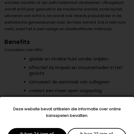
worden zachter of zijn zelfs helemaal verdwenen. Ultrageluid
wordt al 50 jaar gebruikt in de medische wereld, zoals bij het
uitvoeren van echo’s, en wordt ook steeds populairder in de
esthetische geneeskunde over de hele wereld. Dat is niet voor
niets, want het is een veilige en doeltreffende methode.
Benefits
Voordelen van HIFU:
gladde en strakke huid zonder snijden
effectief bij rimpels en onzuiverheden in het
gezicht
stimuleert de aanmaak van collageen
creëert een meer open oogopslag
Behandelingen
Deze website bevat artikelen die informatie over online
Welke zones kunnen behandeld worden?
kansspelen bevatten.
voorhoofd
wenkbrauwen
Ik ben 24 jaar of
Ik ben 23 jaar of