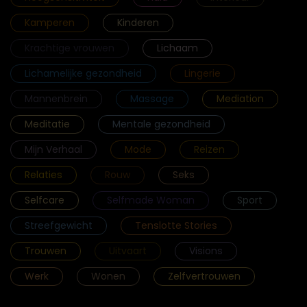
Kamperen
Kinderen
Krachtige vrouwen
Lichaam
Lichamelijke gezondheid
Lingerie
Mannenbrein
Massage
Mediation
Meditatie
Mentale gezondheid
Mijn Verhaal
Mode
Reizen
Relaties
Rouw
Seks
Selfcare
Selfmade Woman
Sport
Streefgewicht
Tenslotte Stories
Trouwen
Uitvaart
Visions
Werk
Wonen
Zelfvertrouwen