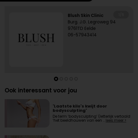
1/5
Blush Skin Clinic
Burg. J.G. Legroweg 94
9761TD Eelde
06-57943414
Ook interessant voor jou
'Laatste kilo's kwijt door
bodysculpting'
De term ‘bodysculpting’ (letterlijk vertaald
‘het beeldhouwen van een …
lees meer >