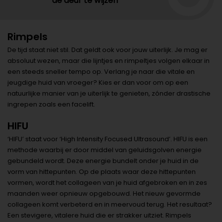
de deur te wijzen
Rimpels
De tijd staat niet stil. Dat geldt ook voor jouw uiterlijk. Je mag er
absoluut wezen, maar die lijntjes en rimpeltjes volgen elkaar in
een steeds sneller tempo op. Verlang je naar die vitale en
jeugdige huid van vroeger? Kies er dan voor om op een
natuurlijke manier van je uiterlijk te genieten, zónder drastische
ingrepen zoals een facelift.
HIFU
‘HIFU’ staat voor ‘High Intensity Focused Ultrasound’. HIFU is een
methode waarbij er door middel van geluidsgolven energie
gebundeld wordt. Deze energie bundelt onder je huid in de
vorm van hittepunten. Op de plaats waar deze hittepunten
vormen, wordt het collageen van je huid afgebroken en in zes
maanden weer opnieuw opgebouwd. Het nieuw gevormde
collageen komt verbeterd en in meervoud terug. Het resultaat?
Een stevigere, vitalere huid die er strakker uitziet. Rimpels