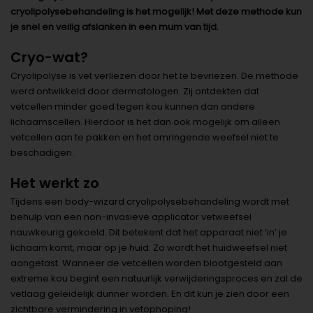
cryolipolysebehandeling is het mogelijk! Met deze methode kun
je snel en veilig afslanken in een mum van tijd.
Cryo-wat?
Cryolipolyse is vet verliezen door het te bevriezen. De methode
werd ontwikkeld door dermatologen. Zij ontdekten dat
vetcellen minder goed tegen kou kunnen dan andere
lichaamscellen. Hierdoor is het dan ook mogelijk om alleen
vetcellen aan te pakken en het omringende weefsel niet te
beschadigen.
Het werkt zo
Tijdens een body-wizard cryolipolysebehandeling wordt met
behulp van een non-invasieve applicator vetweefsel
nauwkeurig gekoeld. Dit betekent dat het apparaat niet ‘in’ je
lichaam komt, maar op je huid. Zo wordt het huidweefsel niet
aangetast. Wanneer de vetcellen worden blootgesteld aan
extreme kou begint een natuurlijk verwijderingsproces en zal de
vetlaag geleidelijk dunner worden. En dit kun je zien door een
zichtbare vermindering in vetophoping!