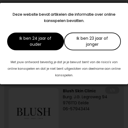
Datum: 29 januari 2018
Deze website bevat artikelen die informatie over online
Deel dit artikel
kansspelen bevatten.
Dit artikel is tot stand gekomen in samenwerking met:
Ik ben 24 jaar of
Ik ben 23 jaar of
ouder
jonger
Dali Wellness
www.dali-wellness.nl
Met jouw antwoord bevestig je dat je je bewust bent van de risico’s van
online kansspelen en dat je niet bent uitgesloten van deelname aan online
Specialisten in jouw buurt
kansspelen.
1/5
Blush Skin Clinic
Burg. J.G. Legroweg 94
9761TD Eelde
06-57943414