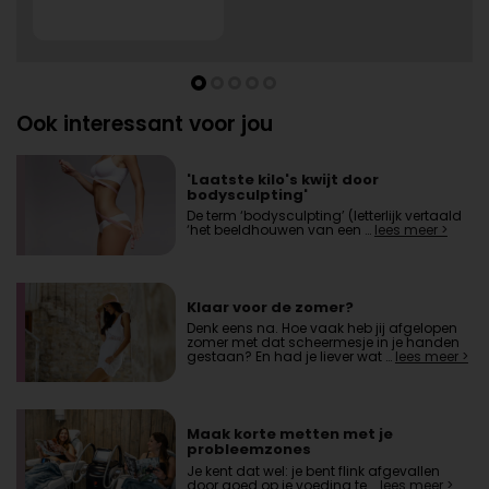
Ook interessant voor jou
'Laatste kilo's kwijt door
bodysculpting'
De term ‘bodysculpting’ (letterlijk vertaald
‘het beeldhouwen van een …
lees meer >
Klaar voor de zomer?
Denk eens na. Hoe vaak heb jij afgelopen
zomer met dat scheermesje in je handen
gestaan? En had je liever wat …
lees meer >
Maak korte metten met je
probleemzones
Je kent dat wel: je bent flink afgevallen
door goed op je voeding te …
lees meer >