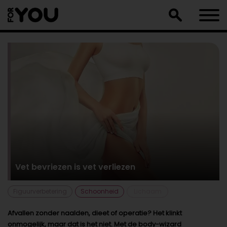
Doorgaan
naar
artikel
Vet bevriezen is vet verliezen
Figuurverbetering
Schoonheid
Lichaam
Afvallen zonder naalden, dieet of operatie? Het klinkt
onmogelijk, maar dat is het niet. Met de body-wizard