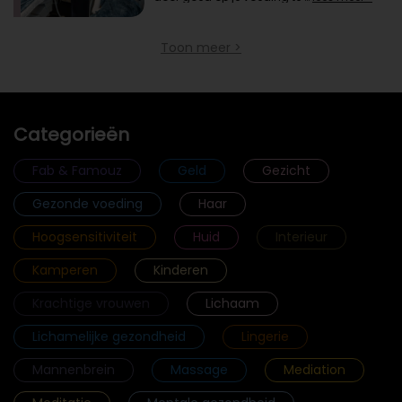
Toon meer >
Categorieën
Fab & Famouz
Geld
Gezicht
Gezonde voeding
Haar
Hoogsensitiviteit
Huid
Interieur
Kamperen
Kinderen
Krachtige vrouwen
Lichaam
Lichamelijke gezondheid
Lingerie
Mannenbrein
Massage
Mediation