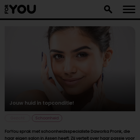
Doorgaan
naar
artikel
Jouw huid in topconditie!
Gezicht
Schoonheid
ForYou sprak met schoonheidsspecialiste Daworka Pronk, die
haar eigen salon in Assen heeft. Zij vertelt over haar passie voor