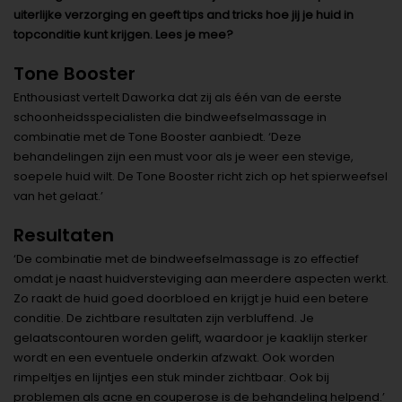
uiterlijke verzorging en geeft tips and tricks hoe jij je huid in
topconditie kunt krijgen. Lees je mee?
Tone Booster
Enthousiast vertelt Daworka dat zij als één van de eerste
schoonheidsspecialisten die bindweefselmassage in
combinatie met de Tone Booster aanbiedt. ‘Deze
behandelingen zijn een must voor als je weer een stevige,
soepele huid wilt. De Tone Booster richt zich op het spierweefsel
van het gelaat.’
Resultaten
‘De combinatie met de bindweefselmassage is zo effectief
omdat je naast huidversteviging aan meerdere aspecten werkt.
Zo raakt de huid goed doorbloed en krijgt je huid een betere
conditie. De zichtbare resultaten zijn verbluffend. Je
gelaatscontouren worden gelift, waardoor je kaaklijn sterker
wordt en een eventuele onderkin afzwakt. Ook worden
rimpeltjes en lijntjes een stuk minder zichtbaar. Ook bij
problemen als acne en couperose is de behandeling helpend.’