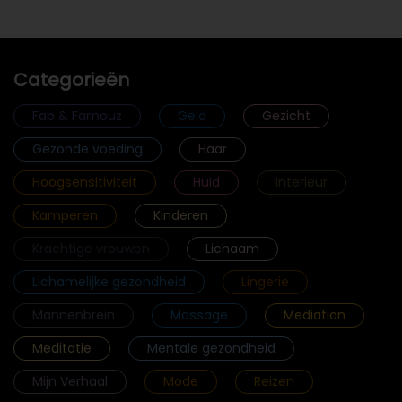
Categorieën
Fab & Famouz
Geld
Gezicht
Gezonde voeding
Haar
Hoogsensitiviteit
Huid
Interieur
Kamperen
Kinderen
Krachtige vrouwen
Lichaam
Lichamelijke gezondheid
Lingerie
Mannenbrein
Massage
Mediation
Meditatie
Mentale gezondheid
Mijn Verhaal
Mode
Reizen