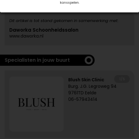
kansspelen.
Dit artikel is tot stand gekomen in samenwerking met:
Daworka Schoonheidssalon
www.daworka.nl
Specialisten in jouw buurt
1/5
Blush Skin Clinic
Burg. J.G. Legroweg 94
9761TD Eelde
06-57943414