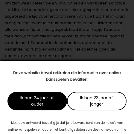
om zich weer beter voelen, van binnen én van buiten. Daartoe
start ik elke behandeling met een intakegesprek. Hierin neem ik
uitgebreid de tijd voor het analyseren van de huid, het in kaart
brengen van eventuele huidproblemen en het luisteren naar
alle wensen. Tijdens het gesprek bied ik een kopje Téadoro
thee aan, dat niet alleen heel lekker is, maar ook heel goed is
voor de huid. Eenmaal in de behandelstoel verloopt de
behandeling rustig en ontspannen. Het doet me goed als
klanten tevreden de deur uit gaan.’
Voor jou?
Deze website bevat artikelen die informatie over online
Wil jij een topconditie voor je huid? Ga dan langs bij de
kansspelen bevatten.
schoonheidssalon van Daworka. Daworka is gecertificeerd
schoonheidsspecialiste en is aangesloten bij de ANBOS. Ze is
gespecialiseerd in bindweefselmassage en microneedling.
Ik ben 24 jaar of
Ik ben 23 jaar of
Door middel van trainingen, workshops en bijeenkomsten blijft
ouder
jonger
zij op de hoogte van de laatste ontwikkelingen in het vak.
Datum: 12 maart 2018
Met jouw antwoord bevestig je dat je je bewust bent van de risico’s van
online kansspelen en dat je niet bent uitgesloten van deelname aan online
Deel dit artikel