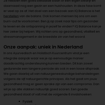
Ze hebben een goed betaalde baan of een eigen bedrijf en
daarnaast nog een gezin en een huishouden. In deze fase komt
er veel op ze af. Het doel van een bezoek aan IQ Balance is het
herstellen
van de balans. Ook komen mensen bij ons om een
burn-out te voorkomen. Ben jij op zoek naar tips om gezonder
te leven en de ontspanning in jezelf te vinden? IQ Balance kan je
hier zeker bij helpen. Wij richten ons op gezondheid, vitaliteit en
stressmanagement in de breedste zin van het woord.
Onze aanpak: uniek in Nederland
In ons Ayurvedisch en Holistisch Kuurcentrum vind je een
integrale aanpak waar we je op eenvoudige manier
daadkrachtig ondersteuning kunnen bieden. Dit kan zowel
gedurende een langere periode als ook in een losse afspraak.
We gaan daarbij uit van natuurgeneeskundige behandelingen
volgens de vijf natuurgerichte principes. Als het gaat om jouw
gezondheid mag er geen sprake zijn van een compromis. Dan
wil je op alle vlakken natuurlijk goed scoren. Een goede
gezondheid staat of valt met de volgende 6 invalshoeken:
Fysiek