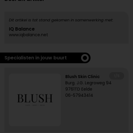
Dit artikel is tot stand gekomen in samenwerking met:
IQ Balance
www.iqbalance.net
Specialisten in jouw buurt
1/5
Blush Skin Clinic
Burg. J.G. Legroweg 94
9761TD Eelde
06-57943414