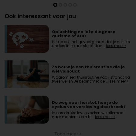
Ook interessant voor jou
Opluchting na late diagnose
autisme of ADD
Heb je ooit het gevoel gehad dat je net iets
anders in elkaar steekt dan …
lees meer >
Zo bouw je een thuisroutine die je
wél volhoudt
Waarom een thuisroutine vaak strandt na
twee weken Je begint met de …
lees meer >
De weg naar herstel: hoe je de
cyclus van verslaving doorbreekt
In ons drukke leven zoeken we allemaal
naar manieren om te …
lees meer >
Toon meer >