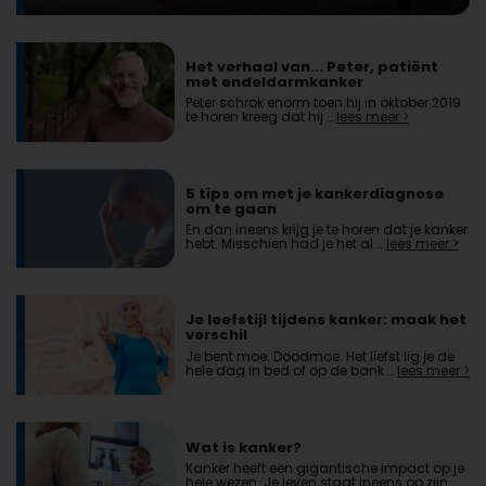
Het verhaal van... Peter, patiënt
met endeldarmkanker
Peter schrok enorm toen hij in oktober 2019
te horen kreeg dat hij …
lees meer >
5 tips om met je kankerdiagnose
om te gaan
En dan ineens krijg je te horen dat je kanker
hebt. Misschien had je het al …
lees meer >
Je leefstijl tijdens kanker: maak het
verschil
Je bent moe. Doodmoe. Het liefst lig je de
hele dag in bed of op de bank …
lees meer >
Wat is kanker?
Kanker heeft een gigantische impact op je
hele wezen. Je leven staat ineens op zijn