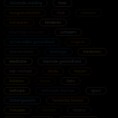
Gezonde voeding
Haar
Hoogsensitiviteit
Huid
Interieur
Kamperen
Kinderen
Krachtige vrouwen
Lichaam
Lichamelijke gezondheid
Lingerie
Mannenbrein
Massage
Mediation
Meditatie
Mentale gezondheid
Mijn Verhaal
Mode
Reizen
Relaties
Rouw
Seks
Selfcare
Selfmade Woman
Sport
Streefgewicht
Tenslotte Stories
Trouwen
Uitvaart
Visions