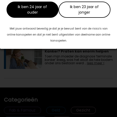
Ziekenhuis. Carla is door …
lees meer >
Ik ben 24 jaar of
Ik ben 23 jaar of
ouder
jonger
Bewegen bij kanker vóór je operatie
Natuurlijk is de schrik groot als je te horen
Met jouw antwoord bevestig je dat je je bewust bent van de risico’s van
krijgt dat je een tumor hebt. Een onzekere
toekomst van operaties en …
lees meer >
online kansspelen en dat je niet bent uitgesloten van deelname aan online
kansspelen.
Kanker? Praten kan enorm helpen
Toen mijn moeder de diagnose ‘terminale
kanker’ kreeg, was het alsof de hele bodem
onder ons bestaan werd …
lees meer >
Categorieën
Fab & Famouz
Geld
Gezicht