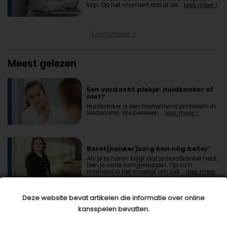
kop. Op het moment dat je de …
lees meer >
Toon meer >
Meest gelezen
Een verdacht plekje: huidkanker of
niet?
Huidkanker is een toenemend probleem in
Nederland. We bereiken …
lees meer >
Borst(kanker)zorg kan nóg beter'
Als je te horen krijgt dat je borstkanker hebt,
ben je vaak lamgeslagen. Op zo’n
moment is het moeilijk om zelf …
lees meer
>
Deze website bevat artikelen die informatie over online
Het bezoek aan de plastisch
kansspelen bevatten.
chirurg
Carla en Bert zijn in het Alexander Monro