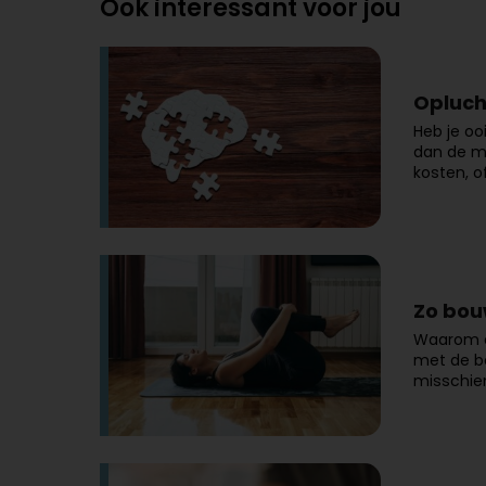
Ook interessant voor jou
Opluch
Heb je oo
dan de me
kosten, o
Zo bouw
Waarom e
met de be
misschien