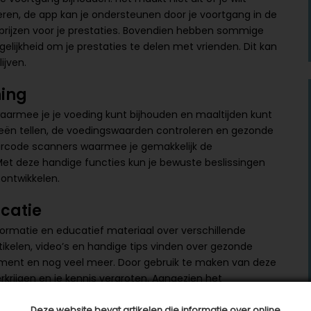
teren, de app kan je ondersteunen door je voortgang in de
prijzen voor je prestaties. Bovendien hebben sommige
elijkheid om je prestaties te delen met vrienden. Dit kan
ijven.
ning
armee je je voeding kunt bijhouden en maaltijden kunt
rieën tellen, de voedingswaarden controleren en gezonde
rcode scanners waarmee je gemakkelijk de
Met deze handige functies kun je bewuste beslissingen
ontwikkelen.
catie
rmatie en educatief materiaal over verschillende
ikelen, video’s en handige tips vinden over gezonde
ment en nog veel meer. Door gebruik te maken van deze
krijgen en je kennis vergroten. Aangezien het
e leven, kan een gezondheidsapp echt een waardevolle
dere informatie. Maak jij er al gebruik van?
Deze website bevat artikelen die informatie over online