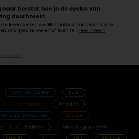
naar herstel: hoe je de cyclus van
ving doorbreekt
ukke leven zoeken we allemaal naar manieren om te
en, ons goed te voelen of even te …
lees meer >
on meer >
Gezonde voeding
Haar
Kamperen
Kinderen
chamelijke gezondheid
Lingerie
on
Meditatie
Mentale gezondheid
Relaties
Rouw
Seks
Selfcare