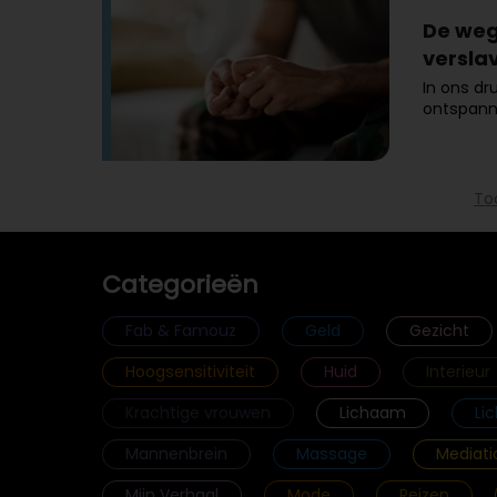
De weg 
versla
In ons dr
ontspann
To
Categorieën
Fab & Famouz
Geld
Gezicht
Hoogsensitiviteit
Huid
Interieur
Krachtige vrouwen
Lichaam
Li
Mannenbrein
Massage
Mediati
Mijn Verhaal
Mode
Reizen