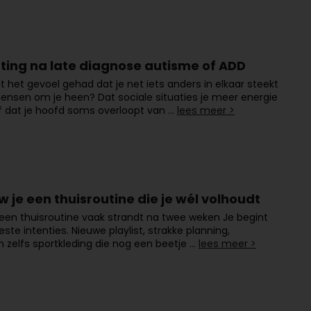
ting na late diagnose autisme of ADD
it het gevoel gehad dat je net iets anders in elkaar steekt
nsen om je heen? Dat sociale situaties je meer energie
f dat je hoofd soms overloopt van …
lees meer >
 je een thuisroutine die je wél volhoudt
en thuisroutine vaak strandt na twee weken Je begint
ste intenties. Nieuwe playlist, strakke planning,
 zelfs sportkleding die nog een beetje …
lees meer >