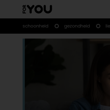
Doorgaan
naar
artikel
schoonheid
gezondheid
li