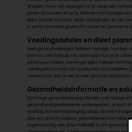
afvallen, meer wilt bewegen of je slaap wilt verbe
gaten te houden en je te belonen met badges en 
apps sociale functies, zoals uitdagingen en de mog
je extra motivatie geven om actief en gezond te bl
Voedingsadvies en dieet plan
Veel gezondheidsapps hebben handige functies wa
plannen. Met behulp van deze apps kun je je calo
eetkeuzes maken. Sommige apps hebben zelfs ba
voedingsinformatie van producten kunt bekijken. 
nemen over wat je eet en een gezond eetpatroon 
Gezondheidsinformatie en edu
Sommige gezondheidsapps bieden ook nuttige info
gezondheidsgerelateerde onderwerpen. Je kunt art
voeding, lichaamsbeweging, slaap, stressmanage
app, kun je betrouwbare gezondheidsinformatie ver
tegenwoordig niet al te makkelijk is om gezond t
ondersteuning zijn. Zowel voor voeding, sport en an