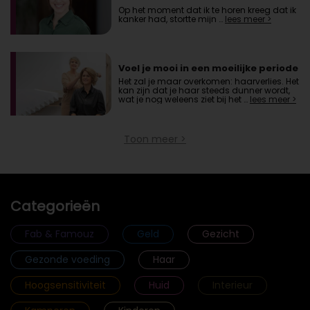
Op het moment dat ik te horen kreeg dat ik
kanker had, stortte mijn …
lees meer >
Voel je mooi in een moeilijke periode
Het zal je maar overkomen: haarverlies. Het
kan zijn dat je haar steeds dunner wordt,
wat je nog weleens ziet bij het …
lees meer >
Toon meer >
Categorieën
Fab & Famouz
Geld
Gezicht
Gezonde voeding
Haar
Hoogsensitiviteit
Huid
Interieur