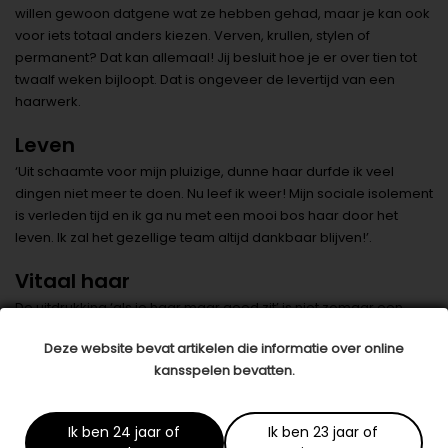
willen gewoon datgene wat ze hebben gehad, maar je kan ook
voor iets totaal anders kiezen. Verven, krullen, stylen of
permanent? Dat kan allemaal! Jij besluit hoe je er over tien tot
twaalf weken bijloopt. Dat is ongeveer de levertijd van een
haarwerk.
Leven
‘Uit schaamte voor mijn pluizige, dunne haar durfde ik veel
dingen niet meer te doen. Nu leef ik weer! Mijn sociale isolement
is verleden tijd en ik ga nu met een mooi bos haar door het
leven. Ik zal het gezellige team altijd dankbaar blijven!’.
Vitaal haar
De uitdrukking ‘als je haar maar goed zit’ is niet zomaar een
gezegde. Er zijn namelijk mensen die zich niet goed voelen
Deze website bevat artikelen die informatie over online
wanneer hun haar niet zit zoals zij dat willen. Helemaal vreemd
kansspelen bevatten.
is dat niet: gezond en verzorgd haar levert immers positieve
reacties op van de omgeving. Haar zegt iets over hoe we ons
voelen en hoe we willen zijn. Bovendien is haar een teken van
Ik ben 24 jaar of
Ik ben 23 jaar of
macht, kracht en attractie.