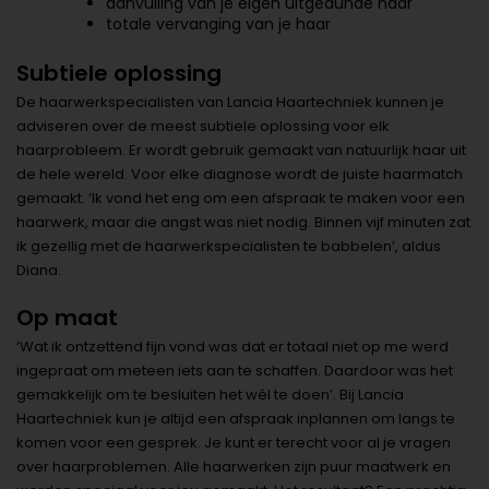
aanvulling van je eigen uitgedunde haar
totale vervanging van je haar
Subtiele oplossing
De haarwerkspecialisten van Lancia Haartechniek kunnen je
adviseren over de meest subtiele oplossing voor elk
haarprobleem. Er wordt gebruik gemaakt van natuurlijk haar uit
de hele wereld. Voor elke diagnose wordt de juiste haarmatch
gemaakt. ‘Ik vond het eng om een afspraak te maken voor een
haarwerk, maar die angst was niet nodig. Binnen vijf minuten zat
ik gezellig met de haarwerkspecialisten te babbelen’, aldus
Diana.
Op maat
‘Wat ik ontzettend fijn vond was dat er totaal niet op me werd
ingepraat om meteen iets aan te schaffen. Daardoor was het
gemakkelijk om te besluiten het wél te doen’. Bij Lancia
Haartechniek kun je altijd een afspraak inplannen om langs te
komen voor een gesprek. Je kunt er terecht voor al je vragen
over haarproblemen. Alle haarwerken zijn puur maatwerk en