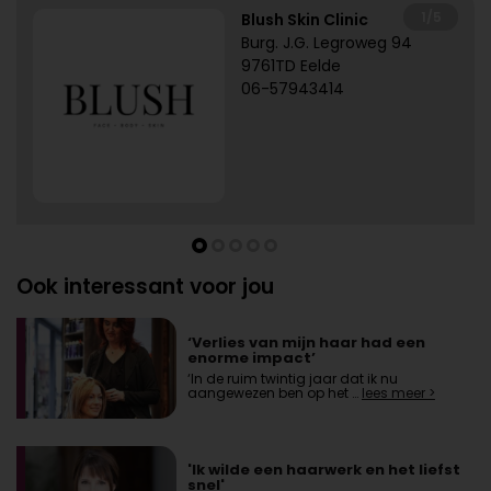
1/5
Blush Skin Clinic
Burg. J.G. Legroweg 94
9761TD Eelde
06-57943414
Ook interessant voor jou
‘Verlies van mijn haar had een
enorme impact’
‘In de ruim twintig jaar dat ik nu
aangewezen ben op het …
lees meer >
'Ik wilde een haarwerk en het liefst
snel'