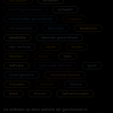
Kamperen
Kinderen
Krachtige vrouwen
Lichaam
Lichamelijke gezondheid
Lingerie
Mannenbrein
Massage
Mediation
Meditatie
Mentale gezondheid
Mijn Verhaal
Mode
Reizen
Relaties
Rouw
Seks
Selfcare
Selfmade Woman
Sport
Streefgewicht
Tenslotte Stories
Trouwen
Uitvaart
Visions
Werk
Wonen
Zelfvertrouwen
De artikelen op deze website zijn geschreven in