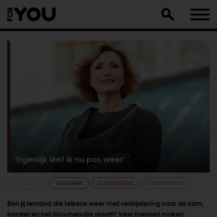
Doorgaan
naar
artikel
‘Eigenlijk lééf ik nu pas weer’
Haar
Haarwerk
Schoonheid
Gezondheid
Ben jij iemand die telkens weer met verbijstering naar de kam,
borstel en het doucheputje staart? Veel mensen maken