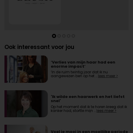
Ook interessant voor jou
‘Verlies van mijn haar had een
enorme impact’
‘In de ruim twintig jaar dat ik nu
aangewezen ben op het …
lees meer >
'Ik wilde een haarwerk en het liefst
snel'
Op het moment dat ik te horen kreeg dat ik
kanker had, stortte mijn …
lees meer >
Voel je mooi in een moeilijke periode