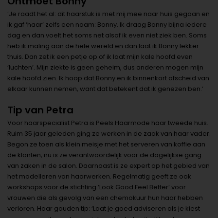
Ontmoet Bonny
‘Je raadt het al: dit haarstuk is met mij mee naar huis gegaan en
ik gaf ‘haar’ zelfs een naam: Bonny. Ik draag Bonny bijna iedere
dag en dan voelt het soms net alsof ik even niet ziek ben. Soms
heb ik maling aan de hele wereld en dan laat ik Bonny lekker
thuis. Dan zet ik een petje op of ik laat mijn kale hoofd even
‘luchten’. Mijn ziekte is geen geheim, dus anderen mogen mijn
kale hoofd zien. Ik hoop dat Bonny en ik binnenkort afscheid van
elkaar kunnen nemen, want dat betekent dat ik genezen ben.’
Tip van Petra
Voor haarspecialist Petra is Peels Haarmode haar tweede huis.
Ruim 35 jaar geleden ging ze werken in de zaak van haar vader.
Begon ze toen als klein meisje met het serveren van koffie aan
de klanten, nu is ze verantwoordelijk voor de dagelijkse gang
van zaken in de salon. Daarnaast is ze expert op het gebied van
het modelleren van haarwerken. Regelmatig geeft ze ook
workshops voor de stichting ‘Look Good Feel Better’ voor
vrouwen die als gevolg van een chemokuur hun haar hebben
verloren. Haar gouden tip: ‘Laat je goed adviseren als je kiest