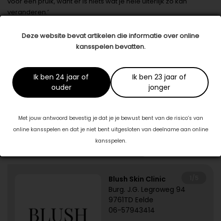
voor een pruik, want er is niets wat je hele uiterlijk zo kan
veranderen.’
Datum: 31 augustus 2018
Deze website bevat artikelen die informatie over online
kansspelen bevatten.
Deel dit artikel
Ik ben 24 jaar of
Ik ben 23 jaar of
Dit artikel is tot stand gekomen in samenwerking met:
ouder
jonger
Peels Haarmode
www.peelshaarmode.nl
Met jouw antwoord bevestig je dat je je bewust bent van de risico’s van
online kansspelen en dat je niet bent uitgesloten van deelname aan online
kansspelen.
Specialisten in jouw buurt
1/5
Blush Skin Clinic
Burg. J.G. Legroweg 94
9761TD Eelde
06-57943414