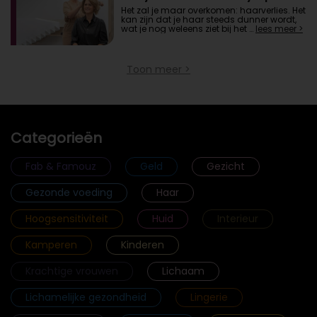
Het zal je maar overkomen: haarverlies. Het
kan zijn dat je haar steeds dunner wordt,
wat je nog weleens ziet bij het …
lees meer >
Toon meer >
Categorieën
Fab & Famouz
Geld
Gezicht
Gezonde voeding
Haar
Hoogsensitiviteit
Huid
Interieur
Kamperen
Kinderen
Krachtige vrouwen
Lichaam
Lichamelijke gezondheid
Lingerie