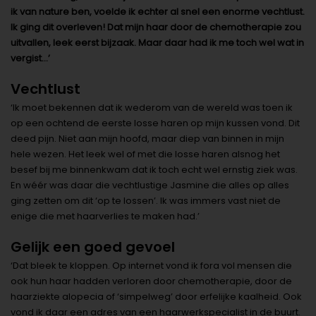
ik van nature ben, voelde ik echter al snel een enorme vechtlust.
Ik ging dit overleven! Dat mijn haar door de chemotherapie zou
uitvallen, leek eerst bijzaak. Maar daar had ik me toch wel wat in
vergist…’
Vechtlust
‘Ik moet bekennen dat ik wederom van de wereld was toen ik
op een ochtend de eerste losse haren op mijn kussen vond. Dit
deed pijn. Niet aan mijn hoofd, maar diep van binnen in mijn
hele wezen. Het leek wel of met die losse haren alsnog het
besef bij me binnenkwam dat ik toch echt wel ernstig ziek was.
En wéér was daar die vechtlustige Jasmine die alles op alles
ging zetten om dit ‘op te lossen’. Ik was immers vast niet de
enige die met haarverlies te maken had.’
Gelijk een goed gevoel
‘Dat bleek te kloppen. Op internet vond ik fora vol mensen die
ook hun haar hadden verloren door chemotherapie, door de
haarziekte alopecia of ‘simpelweg’ door erfelijke kaalheid. Ook
vond ik daar een adres van een haarwerkspecialist in de buurt.