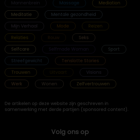
Mannenbrein
Massage
Mediation
Meditatie
Mentale gezondheid
Mijn Verhaal
Mode
Reizen
Relaties
Rouw
Seks
Selfcare
Selfmade Woman
Sport
Streefgewicht
Tenslotte Stories
Trouwen
Uitvaart
Visions
Werk
Wonen
Zelfvertrouwen
De artikelen op deze website zijn geschreven in
samenwerking met derde partijen (sponsored content).
Volg ons op