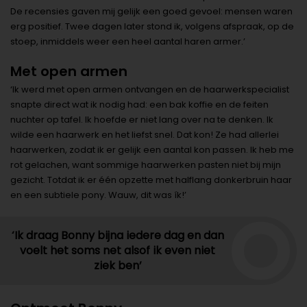
De recensies gaven mij gelijk een goed gevoel: mensen waren
erg positief. Twee dagen later stond ik, volgens afspraak, op de
stoep, inmiddels weer een heel aantal haren armer.’
Met open armen
‘Ik werd met open armen ontvangen en de haarwerkspecialist
snapte direct wat ik nodig had: een bak koffie en de feiten
nuchter op tafel. Ik hoefde er niet lang over na te denken. Ik
wilde een haarwerk en het liefst snel. Dat kon! Ze had allerlei
haarwerken, zodat ik er gelijk een aantal kon passen. Ik heb me
rot gelachen, want sommige haarwerken pasten niet bij mijn
gezicht. Totdat ik er één opzette met halflang donkerbruin haar
en een subtiele pony. Wauw, dit was ík!’
‘Ik draag Bonny bijna iedere dag en dan
voelt het soms net alsof ik even niet
ziek ben’