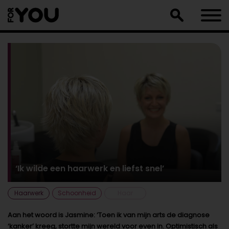
Doorgaan
naar
artikel
‘Ik wilde een haarwerk en liefst snel’
Haarwerk
Schoonheid
Haar
Aan het woord is Jasmine: ‘Toen ik van mijn arts de diagnose
‘kanker’ kreeg, stortte mijn wereld voor even in. Optimistisch als