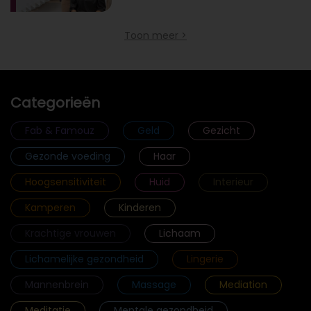
Toon meer >
Categorieën
Fab & Famouz
Geld
Gezicht
Gezonde voeding
Haar
Hoogsensitiviteit
Huid
Interieur
Kamperen
Kinderen
Krachtige vrouwen
Lichaam
Lichamelijke gezondheid
Lingerie
Mannenbrein
Massage
Mediation
Meditatie
Mentale gezondheid