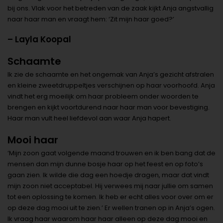
bij ons. Vlak voor het betreden van de zaak kijkt Anja angstvallig
naar haar man en vraagt hem: ‘Zit mijn haar goed?’
– Layla Koopal
Schaamte
Ik zie de schaamte en het ongemak van Anja’s gezicht afstralen
en kleine zweetdruppeltjes verschijnen op haar voorhoofd. Anja
vindt het erg moeilijk om haar probleem onder woorden te
brengen en kijkt voortdurend naar haar man voor bevestiging.
Haar man vult heel liefdevol aan waar Anja hapert.
Mooi haar
‘Mijn zoon gaat volgende maand trouwen en ik ben bang dat de
mensen dan mijn dunne bosje haar op het feest en op foto’s
gaan zien. Ik wilde die dag een hoedje dragen, maar dat vindt
mijn zoon niet acceptabel. Hij verwees mij naar jullie om samen
tot een oplossing te komen. Ik heb er echt alles voor over om er
op deze dag mooi uit te zien.’ Er wellen tranen op in Anja’s ogen.
Ik vraag haar waarom haar haar alleen op deze dag mooi en