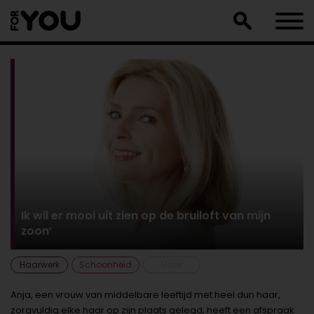
Doorgaan
naar
artikel
Ik wil er mooi uit zien op de bruiloft van mijn
zoon’
Haarwerk
Schoonheid
Haar
Anja, een vrouw van middelbare leeftijd met heel dun haar,
zorgvuldig elke haar op zijn plaats gelegd, heeft een afspraak