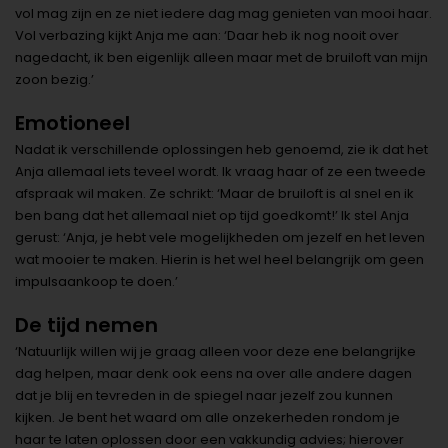
vol mag zijn en ze niet iedere dag mag genieten van mooi haar.
Vol verbazing kijkt Anja me aan: ‘Daar heb ik nog nooit over
nagedacht, ik ben eigenlijk alleen maar met de bruiloft van mijn
zoon bezig.’
Emotioneel
Nadat ik verschillende oplossingen heb genoemd, zie ik dat het
Anja allemaal iets teveel wordt. Ik vraag haar of ze een tweede
afspraak wil maken. Ze schrikt: ‘Maar de bruiloft is al snel en ik
ben bang dat het allemaal niet op tijd goedkomt!’ Ik stel Anja
gerust: ‘Anja, je hebt vele mogelijkheden om jezelf en het leven
wat mooier te maken. Hierin is het wel heel belangrijk om geen
impulsaankoop te doen.’
De tijd nemen
‘Natuurlijk willen wij je graag alleen voor deze ene belangrijke
dag helpen, maar denk ook eens na over alle andere dagen
dat je blij en tevreden in de spiegel naar jezelf zou kunnen
kijken. Je bent het waard om alle onzekerheden rondom je
haar te laten oplossen door een vakkundig advies; hierover