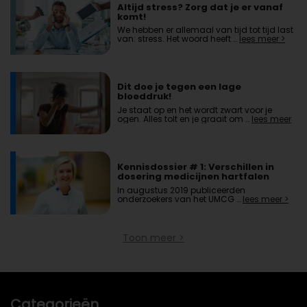
Altijd stress? Zorg dat je er vanaf
komt!
We hebben er allemaal van tijd tot tijd last
van: stress. Het woord heeft …
lees meer >
Dit doe je tegen een lage
bloeddruk!
Je staat op en het wordt zwart voor je
ogen. Alles tolt en je graait om …
lees meer
>
Kennisdossier # 1: Verschillen in
dosering medicijnen hartfalen
tussen seksen
In augustus 2019 publiceerden
onderzoekers van het UMCG …
lees meer >
Toon meer >
Categorieën