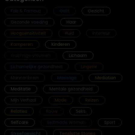
Fab & Famouz
Geld
Gezicht
Gezonde voeding
Haar
Hoogsensitiviteit
Huid
Interieur
Kamperen
Kinderen
Krachtige vrouwen
Lichaam
Lichamelijke gezondheid
Lingerie
Mannenbrein
Massage
Mediation
Meditatie
Mentale gezondheid
Mijn Verhaal
Mode
Reizen
Relaties
Rouw
Seks
Selfcare
Selfmade Woman
Sport
Streefgewicht
Tenslotte Stories