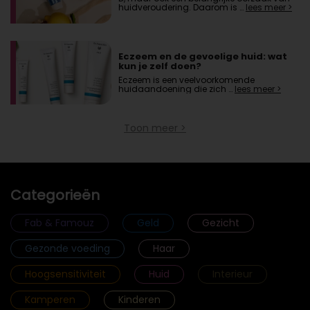
huidveroudering. Daarom is …
lees meer >
Eczeem en de gevoelige huid: wat
kun je zelf doen?
Eczeem is een veelvoorkomende
huidaandoening die zich …
lees meer >
Toon meer >
Categorieën
Fab & Famouz
Geld
Gezicht
Gezonde voeding
Haar
Hoogsensitiviteit
Huid
Interieur
Kamperen
Kinderen