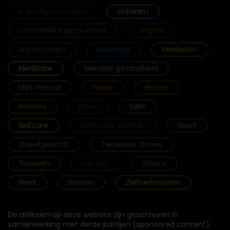
Krachtige vrouwen
Lichaam
Lichamelijke gezondheid
Lingerie
Mannenbrein
Massage
Mediation
Meditatie
Mentale gezondheid
Mijn Verhaal
Mode
Reizen
Relaties
Rouw
Seks
Selfcare
Selfmade Woman
Sport
Streefgewicht
Tenslotte Stories
Trouwen
Uitvaart
Visions
Werk
Wonen
Zelfvertrouwen
De artikelen op deze website zijn geschreven in
samenwerking met derde partijen (sponsored content).