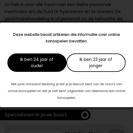
Zo heb ik voor alle fasen van een ziekte passende
methodes om de huid te hydrateren en te voeden. De
gezichtsbehandeling is afgestemd op de behoefte die
op dat moment nodig is, maar je zult je zorgen even
kunnen vergeten zolang je in de stoel ligt.’
Deze website bevat artikelen die informatie over online
kansspelen bevatten.
Datum: 12 september 2019
Deel dit artikel
Ik ben 24 jaar of
Ik ben 23 jaar of
ouder
jonger
Dit artikel is tot stand gekomen in samenwerking met:
Met jouw antwoord bevestig je dat je je bewust bent van de risico’s van
Beauty & Skincare Spijkenisse
online kansspelen en dat je niet bent uitgesloten van deelname aan online
schoonheidssalonspijkenissesandra.nl
kansspelen.
Specialisten in jouw buurt
1/5