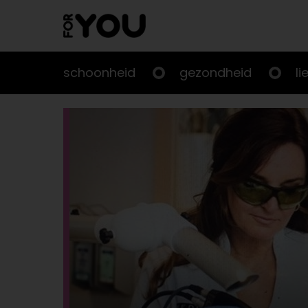
Doorgaan
naar
artikel
schoonheid
gezondheid
li