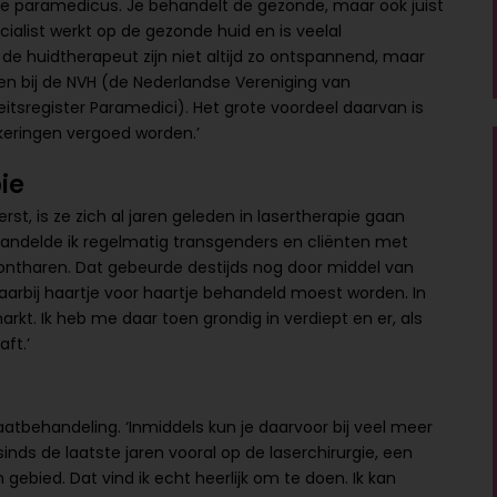
 je paramedicus. Je behandelt de gezonde, maar ook juist
alist werkt op de gezonde huid en is veelal
e huidtherapeut zijn niet altijd zo ontspannend, maar
ten bij de NVH (de Nederlandse Vereniging van
itsregister Paramedici). Het grote voordeel daarvan is
keringen vergoed worden.’
ie
rst, is ze zich al jaren geleden in lasertherapie gaan
behandelde ik regelmatig transgenders en cliënten met
 ontharen. Dat gebeurde destijds nog door middel van
aarbij haartje voor haartje behandeld moest worden. In
kt. Ik heb me daar toen grondig in verdiept en er, als
ft.’
aatbehandeling. ‘Inmiddels kun je daarvoor bij veel meer
inds de laatste jaren vooral op de laserchirurgie, een
bied. Dat vind ik echt heerlijk om te doen. Ik kan