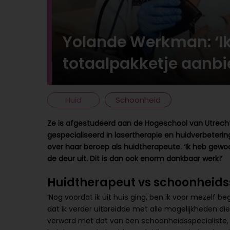
Yolande Werkman: ‘Ik
totaalpakketje aanbi
Huid
Schoonheid
Ze is afgestudeerd aan de Hogeschool van Utrecht
gespecialiseerd in lasertherapie en huidverbeter
over haar beroep als huidtherapeute. ‘Ik heb gewoon
de deur uit. Dit is dan ook enorm dankbaar werk!’
Huidtherapeut vs schoonheidss
‘Nog voordat ik uit huis ging, ben ik voor mezelf 
dat ik verder uitbreidde met alle mogelijkheden di
verward met dat van een schoonheidsspecialiste, m