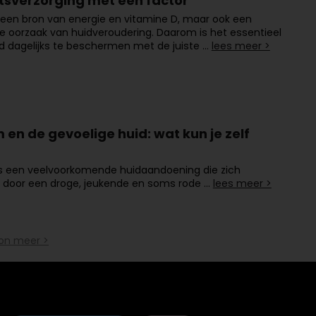
tsverzorging met een factor
 een bron van energie en vitamine D, maar ook een
ke oorzaak van huidveroudering. Daarom is het essentieel
d dagelijks te beschermen met de juiste …
lees meer >
en de gevoelige huid: wat kun je zelf
s een veelvoorkomende huidaandoening die zich
 door een droge, jeukende en soms rode …
lees meer >
on meer >