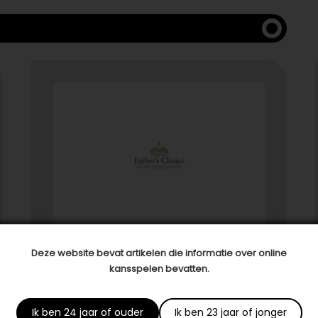
Deze website bevat artikelen die informatie over online
Anti Ageing & Skin Lounge Esthe
kansspelen bevatten.
r’s Choice
Prins Bernhardstraat 1A-105
Ik ben 24 jaar of ouder
Ik ben 23 jaar of jonger
9251GJ Burgum