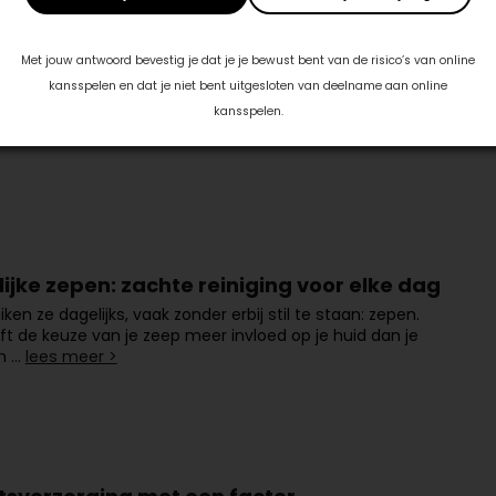
0511-820990
Met jouw antwoord bevestig je dat je je bewust bent van de risico’s van online
kansspelen en dat je niet bent uitgesloten van deelname aan online
kansspelen.
ijke zepen: zachte reiniging voor elke dag
ken ze dagelijks, vaak zonder erbij stil te staan: zepen.
t de keuze van je zeep meer invloed op je huid dan je
n …
lees meer >