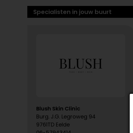
Specialisten in jouw buurt
Blush Skin Clinic
Burg. J.G. Legroweg 94
9761TD Eelde
06-57943414