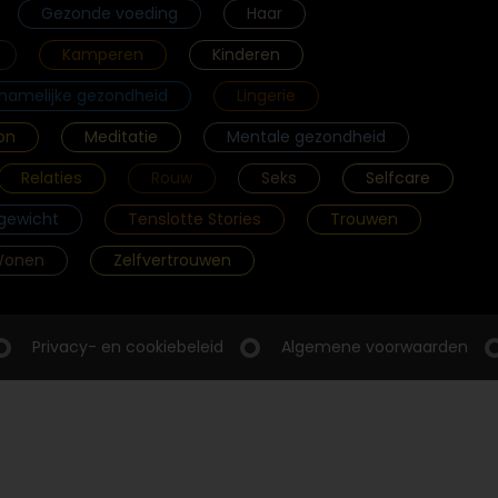
Gezonde voeding
Haar
Kamperen
Kinderen
chamelijke gezondheid
Lingerie
on
Meditatie
Mentale gezondheid
Relaties
Rouw
Seks
Selfcare
gewicht
Tenslotte Stories
Trouwen
onen
Zelfvertrouwen
Privacy- en cookiebeleid
Algemene voorwaarden