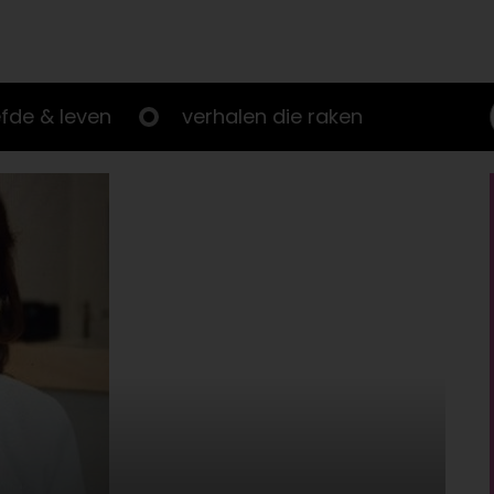
efde & leven
verhalen die raken