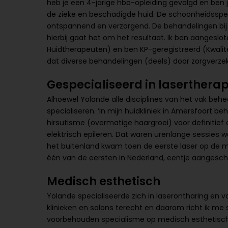
heb je een 4-jarige hbo-opleiding gevolgd en ben
de zieke en beschadigde huid. De schoonheidsspeci
ontspannend en verzorgend. De behandelingen bij d
hierbij gaat het om het resultaat. Ik ben aangeslo
Huidtherapeuten) en ben KP-geregistreerd (Kwalite
dat diverse behandelingen (deels) door zorgverze
Gespecialiseerd in lasertherap
Alhoewel Yolande alle disciplines van het vak behee
specialiseren. ‘In mijn huidkliniek in Amersfoort 
hirsutisme (overmatige haargroei) voor definitief
elektrisch epileren. Dat waren urenlange sessies w
het buitenland kwam toen de eerste laser op de mar
één van de eersten in Nederland, eentje aangescha
Medisch esthetisch
Yolande specialiseerde zich in laserontharing en v
klinieken en salons terecht en daarom richt ik me s
voorbehouden specialisme op medisch esthetisch ge