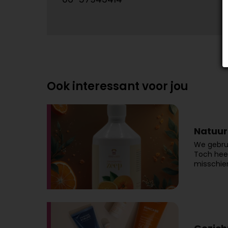
Ook interessant voor jou
Natuurl
We gebrui
Toch heef
misschie