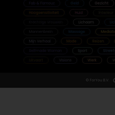
Fab & Famouz
Geld
Gezicht
Hoogsensitiviteit
Huid
Interieur
Krachtige vrouwen
Lichaam
Li
Mannenbrein
Massage
Mediati
Mijn Verhaal
Mode
Reizen
Selfmade Woman
Sport
Streef
Uitvaart
Visions
Werk
W
© ForYou B.V.