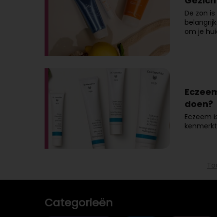
Gezich
De zon is
belangrij
om je hui
Eczeem 
doen?
Eczeem i
kenmerkt
To
Categorieën