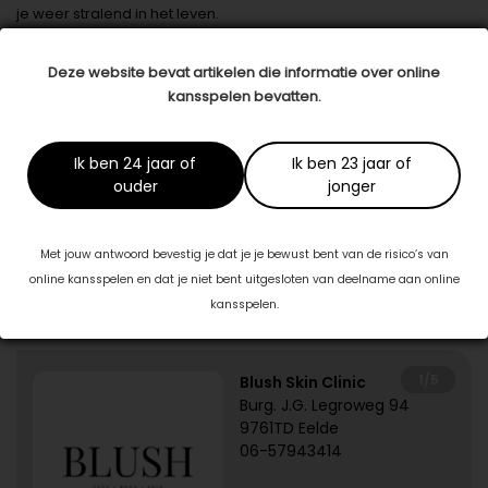
je weer stralend in het leven.
Datum: 21 januari 2020
Deze website bevat artikelen die informatie over online
Deel dit artikel
kansspelen bevatten.
Ik ben 24 jaar of
Ik ben 23 jaar of
Dit artikel is tot stand gekomen in samenwerking met:
ouder
jonger
Farm de Beauty
www.farmdebeauty.nl
Met jouw antwoord bevestig je dat je je bewust bent van de risico’s van
online kansspelen en dat je niet bent uitgesloten van deelname aan online
kansspelen.
Specialisten in jouw buurt
1/5
Blush Skin Clinic
Burg. J.G. Legroweg 94
9761TD Eelde
06-57943414