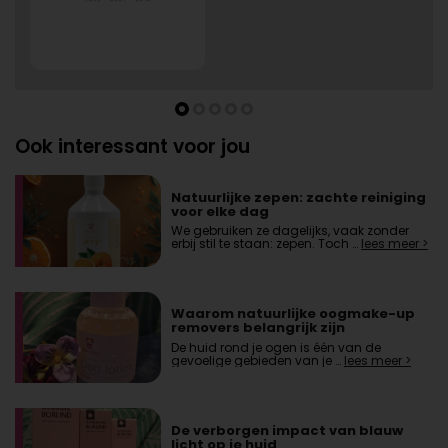
Ook interessant voor jou
Natuurlijke zepen: zachte reiniging
voor elke dag
We gebruiken ze dagelijks, vaak zonder
erbij stil te staan: zepen. Toch …
lees meer >
Waarom natuurlijke oogmake-up
removers belangrijk zijn
De huid rond je ogen is één van de
gevoelige gebieden van je …
lees meer >
De verborgen impact van blauw
licht op je huid