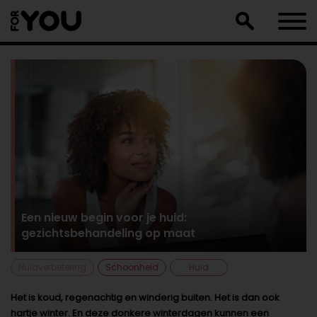
Doorgaan
naar
artikel
Een nieuw begin voor je huid:
gezichtsbehandeling op maat
Huidverbetering
Schoonheid
Huid
Het is koud, regenachtig en winderig buiten. Het is dan ook
hartje winter. En deze donkere winterdagen kunnen een