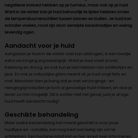
negatieve invloed hebben op je humeur, maar ook op je huid.
Want in de winter kan je huid behoorlijk te lijden hebben onder
de temperatuurverschillen tussen binnen en buiten. Je huid kan
schraler voelen, rood zijn door verwijde bloedvaatjes en weinig
levendig ogen.
Aandacht voor je huid
Aangezien je huid in de winter snel kan uitdrogen, is een beetje
extra verzorging erg belangrijk. Want je huid voelt al snel
trekkerig en droog, en ook kun je last hebben van schilfertjes en
jeuk. En ook je natuurlijke glans neemt af, je huid oogt flets en
mat. Misschien ben je bang dat je met verzorgings- en
reinigingsproducten je toch al gevoelige huid irriteert, en doe je
liever zo min mogelijk. Dit is echter niet het geval, juist je droge
huid heeft aandacht nodig!
Geschikte behandeling
Maar welke behandeling het meest geschikt is voor jouw
huidtype en -conditie, kan nog best wel lastig zijn om te
ontdekken. Een huidspecialist kan je hier goed over informeren.