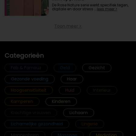
De Rose Nature serie werkt specifiek tegen,
digitale en door stress …
lees meer >
Toon meer >
Categorieën
Fab & Famouz
Geld
Gezicht
Gezonde voeding
Haar
Hoogsensitiviteit
Huid
Interieur
Kamperen
Kinderen
Krachtige vrouwen
Lichaam
Lichamelijke gezondheid
Lingerie
Mannenbrein
Massage
Mediation