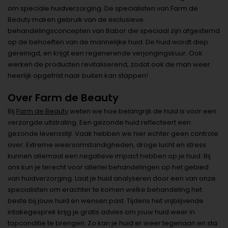
om speciale huidverzorging. De specialisten van Farm de
Beauty maken gebruik van de exclusieve
behandelingsconcepten van Babor die speciaal zijn afgestemd
op de behoeften van de mannelijke huid. De huid wordt diep
gereinigd, en krijgt een regenerende verjongingskuur. Ook
werken de producten revitaliserend, zodat ook de man weer
heerlijk opgefrist naar buiten kan stappen!
Over Farm de Beauty
Bij
Farm de Beauty
weten we hoe belangrijk de huid is voor een
verzorgde uitstraling. Een gezonde huid reflecteert een
gezonde levensstijl. Vaak hebben we hier echter geen controle
over. Extreme weersomstandigheden, droge lucht en stress
kunnen allemaal een negatieve impact hebben op je huid. Bij
ons kun je terecht voor allerlei behandelingen op het gebied
van huidverzorging. Laat je huid analyseren door een van onze
specialisten om erachter te komen welke behandeling het
beste bij jouw huid en wensen past. Tijdens het vrijblijvende
intakegesprek krijg je gratis advies om jouw huid weer in
topconditie te brengen. Zo kan je huid er weer tegenaan en sta