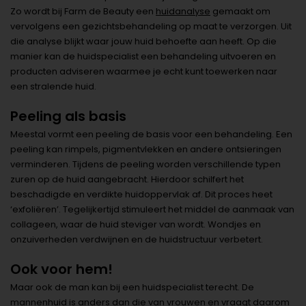
Zo wordt bij Farm de Beauty een
huidanalyse
gemaakt om
vervolgens een gezichtsbehandeling op maat te verzorgen. Uit
die analyse blijkt waar jouw huid behoefte aan heeft. Op die
manier kan de huidspecialist een behandeling uitvoeren en
producten adviseren waarmee je echt kunt toewerken naar
een stralende huid.
Peeling als basis
Meestal vormt een peeling de basis voor een behandeling. Een
peeling kan rimpels, pigmentvlekken en andere ontsieringen
verminderen. Tijdens de peeling worden verschillende typen
zuren op de huid aangebracht. Hierdoor schilfert het
beschadigde en verdikte huidoppervlak af. Dit proces heet
‘exfoliëren’. Tegelijkertijd stimuleert het middel de aanmaak van
collageen, waar de huid steviger van wordt. Wondjes en
onzuiverheden verdwijnen en de huidstructuur verbetert.
Ook voor hem!
Maar ook de man kan bij een huidspecialist terecht. De
mannenhuid is anders dan die van vrouwen en vraagt daarom