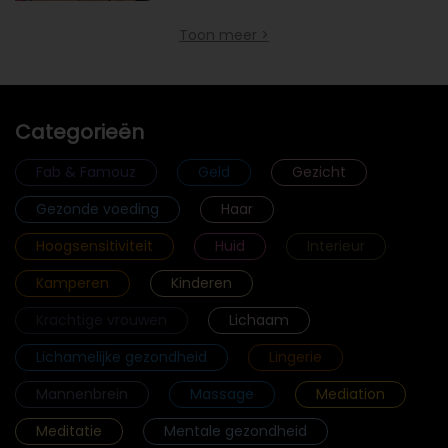
Toon meer >
Categorieën
Fab & Famouz
Geld
Gezicht
Gezonde voeding
Haar
Hoogsensitiviteit
Huid
Interieur
Kamperen
Kinderen
Krachtige vrouwen
Lichaam
Lichamelijke gezondheid
Lingerie
Mannenbrein
Massage
Mediation
Meditatie
Mentale gezondheid