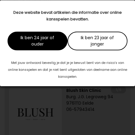
Datum: 06 oktober 2023
Deel dit artikel
Deze website bevat artikelen die informatie over online
kansspelen bevatten.
Dit artikel is tot stand gekomen in samenwerking met:
Ik ben 24 jaar of
Ik ben 23 jaar of
Beauty & Skincare Spijkenisse
ouder
jonger
schoonheidssalonspijkenissesandra.nl
Met jouw antwoord bevestig je dat je je bewust bent van de risico’s van
online kansspelen en dat je niet bent uitgesloten van deelname aan online
Specialisten in jouw buurt
kansspelen.
1/5
Blush Skin Clinic
Burg. J.G. Legroweg 94
9761TD Eelde
06-57943414