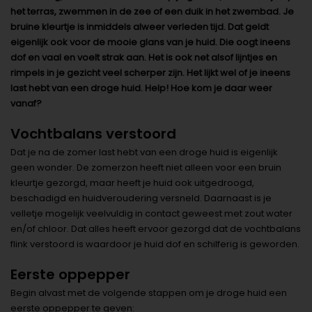
het terras, zwemmen in de zee of een duik in het zwembad. Je
bruine kleurtje is inmiddels alweer verleden tijd. Dat geldt
eigenlijk ook voor de mooie glans van je huid. Die oogt ineens
dof en vaal en voelt strak aan. Het is ook net alsof lijntjes en
rimpels in je gezicht veel scherper zijn. Het lijkt wel of je ineens
last hebt van een droge huid. Help! Hoe kom je daar weer
vanaf?
Vochtbalans verstoord
Dat je na de zomer last hebt van een droge huid is eigenlijk
geen wonder. De zomerzon heeft niet alleen voor een bruin
kleurtje gezorgd, maar heeft je huid ook uitgedroogd,
beschadigd en huidveroudering versneld. Daarnaast is je
velletje mogelijk veelvuldig in contact geweest met zout water
en/of chloor. Dat alles heeft ervoor gezorgd dat de vochtbalans
flink verstoord is waardoor je huid dof en schilferig is geworden.
Eerste oppepper
Begin alvast met de volgende stappen om je droge huid een
eerste oppepper te geven: