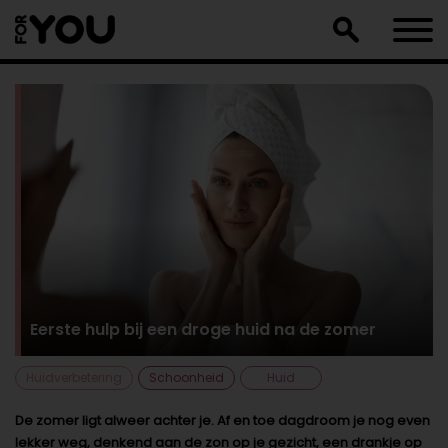
Doorgaan
naar
artikel
Eerste hulp bij een droge huid na de zomer
Huidverbetering
Schoonheid
Huid
De zomer ligt alweer achter je. Af en toe dagdroom je nog even
lekker weg, denkend aan de zon op je gezicht, een drankje op