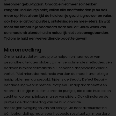
hieronder gebukt gaan. Omdat je niet meer zo’n lekker
zongebruind kleurtje hebt, vallen alle oneffenheden je nu ook
meer op. Niet alleen lijkt de huid van je gezicht grauwer en valer,
ook heb je last van puistjes, ontstekingen en mee-eters. En wat
moet die rimpel in je voorhoofd daar nou al? Jouw wens van
een mooie stralende huid is natuurlijk niet seizoensgebonden.
Tijd om je huid een welverdiende boost te geven!
Microneedling
Om je huid uit dat winterdipje te helpen en haar weer van
gezondheid te laten blaken, zijn er verschillende methoden. Eén
daarvan is microdermabrasie. Schoonheidsspecialist Valerie
vertelt: ‘Met microdermabrasie worden de meer hardnekkige
huidproblemen aangepakt. Tijdens de Beauty Defect Repair-
behandeling werk ik met de Profipeel. Dit apparaat heeft een
roterend schijfje met stimulerende puntjes, die dode huidcellen
zacht en op een pijnloze manier verwijdert. Ook stimuleren de
puntjes de doorbloeding van de huid door de
massagebewegingen van het schijfje. Je hebt al resultaat na
één behandeling, maar voor het beste resultaat zijn meerdere