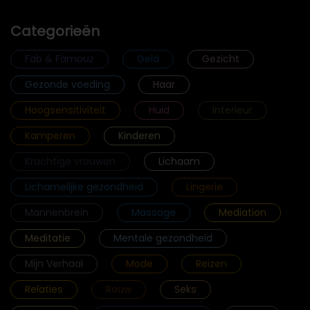
Categorieën
Fab & Famouz
Geld
Gezicht
Gezonde voeding
Haar
Hoogsensitiviteit
Huid
Interieur
Kamperen
Kinderen
Krachtige vrouwen
Lichaam
Lichamelijke gezondheid
Lingerie
Mannenbrein
Massage
Mediation
Meditatie
Mentale gezondheid
Mijn Verhaal
Mode
Reizen
Relaties
Rouw
Seks