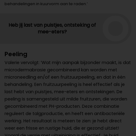
behandelingen in kuurvorm aan te raden.’
Heb jij last van puistjes, ontsteking of
mee-eters?
Peeling
Valerie vervolgt: ‘Wat mijn aanpak bijzonder maakt, is dat
microdermabrasie gecombineerd kan worden met
microneedling en/of een fruitzuurpeeling, en dat in één
behandeling. Een fruitzuurpeeling is heel effectief als je
last hebt van puistjes, mee-eters en ontstekingen. De
peeling is samengesteld uit milde fruitzuren, die worden
gecombineerd met PH-producten. Deze combinatie
reguleert de talgproductie, en heeft een antibacteriële
werking. Het resultaat is meteen te zien: je hebt direct
weer een frisse en rustige huid, die er gezond uitziet!
Vooral de versie met uitreiniging is effectief. Je huid