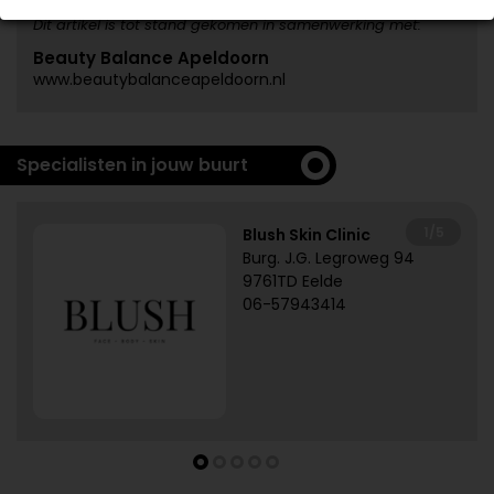
Dit artikel is tot stand gekomen in samenwerking met:
Beauty Balance Apeldoorn
www.beautybalanceapeldoorn.nl
Specialisten in jouw buurt
1/5
Blush Skin Clinic
Burg. J.G. Legroweg 94
9761TD Eelde
06-57943414