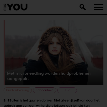
Doorgaan
naar
artikel
Met microneedling worden huidproblemen
aangepakt
Huidverbetering
Schoonheid
Huid
Brr! Buiten is het guur en donker. Niet alleen jijzelf kan door het
gebrek aan zon een winterdipje krijgen, ook je huid kan