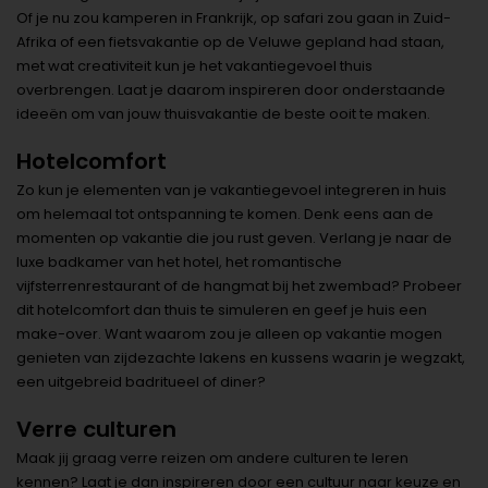
Of je nu zou kamperen in Frankrijk, op safari zou gaan in Zuid-
Afrika of een fietsvakantie op de Veluwe gepland had staan,
met wat creativiteit kun je het vakantiegevoel thuis
overbrengen. Laat je daarom inspireren door onderstaande
ideeën om van jouw thuisvakantie de beste ooit te maken.
Hotelcomfort
Zo kun je elementen van je vakantiegevoel integreren in huis
om helemaal tot ontspanning te komen. Denk eens aan de
momenten op vakantie die jou rust geven. Verlang je naar de
luxe badkamer van het hotel, het romantische
vijfsterrenrestaurant of de hangmat bij het zwembad? Probeer
dit hotelcomfort dan thuis te simuleren en geef je huis een
make-over. Want waarom zou je alleen op vakantie mogen
genieten van zijdezachte lakens en kussens waarin je wegzakt,
een uitgebreid badritueel of diner?
Verre culturen
Maak jij graag verre reizen om andere culturen te leren
kennen? Laat je dan inspireren door een cultuur naar keuze en