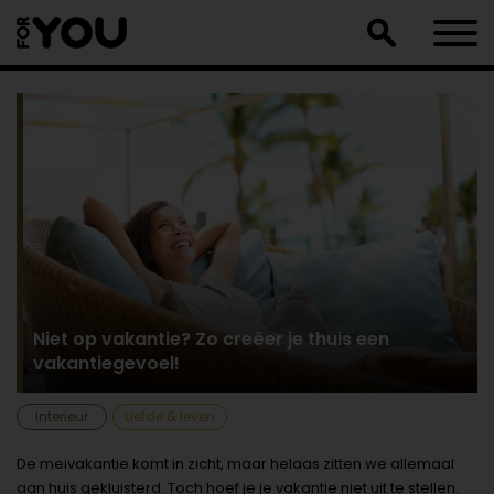
Doorgaan
naar
artikel
Niet op vakantie? Zo creëer je thuis een
vakantiegevoel!
Interieur
Liefde & leven
De meivakantie komt in zicht, maar helaas zitten we allemaal
aan huis gekluisterd. Toch hoef je je vakantie niet uit te stellen.