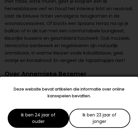
met frisse, witte muren, geef je kozijnen een lik
hemelsblauwe verf en houd het interieur licht en neutraal.
Laat de blauwe tinten vervolgens terugkomen in de
woonaccessoires. Of boots een Spaans terras na op je
balkon of in de tuin met een comfortabele loungeset,
kleurrijke kussens en geschilderd houtwerk. Ook mozaïek,
terracotta aardewerk en tegelvloeren zijn natuurlijk
onmisbaar, in warme kleuren zoals kobaltblauw, geel,
oranje en koraalrood. En vergeet de tapashapjes niet!
Over Annemieke Bezemer
Heb je meer inspiratie nodig of kun je wel wat hulp
Deze website bevat artikelen die informatie over online
kansspelen bevatten.
gebruiken om jouw ideeën werkelijkheid te laten
worden?
Interieurontwerper en -stylist Annemieke
Bezemer
helpt je graag om jouw persoonlijke wensen in
Ik ben 24 jaar of
Ik ben 23 jaar of
kaart te brengen met een moodboard en vervolgens een
ouder
jonger
stylingplan te maken waar jij je helemaal in kunt vinden.
Neem daarom gerust
contact
op om verzekerd te zijn