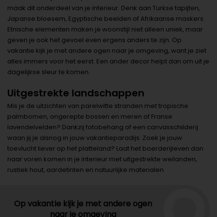
maak dit onderdeel van je interieur. Denk aan Turkse tapijten,
Japanse bloesem, Egyptische beelden of Afrikaanse maskers.
Etnische elementen maken je woonstijl niet alleen uniek, maar
geven je ook het gevoel even ergens anders te zijn. Op
vakantie kijk je met andere ogen naar je omgeving, want je ziet
alles immers voor het eerst. Een ander decor helpt dan om uit je
dagelijkse sleur te komen.
Uitgestrekte landschappen
Mis je de uitzichten van parelwitte stranden met tropische
palmbomen, ongerepte bossen en meren of Franse
lavendelvelden? Dankzij fotobehang of een canvasschilderij
waan jij je alsnog in jouw vakantieparadijs. Zoek je jouw
toevlucht liever op het platteland? Laat het boerderijleven dan
naar voren komen in je interieur met uitgestrekte weilanden,
rustiek hout, aardetinten en natuurlijke materialen.
Op vakantie kijk je met andere ogen
naar je omgeving