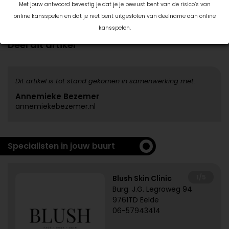
van een woonstijl die perfect in balans is.
Met jouw antwoord bevestig je dat je je bewust bent van de risico’s van
online kansspelen en dat je niet bent uitgesloten van deelname aan online
Datum: 22 april 2020
kansspelen.
Deel dit artikel
Dit artikel is tot stand gekomen in samenwerking met:
Annemieke Bezemer
annemiekebezemer.nl
Specialisten in jouw buurt
1/5
Blush Skin Clinic
Burg. J.G. Legroweg 94
9761TD Eelde
06-57943414