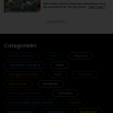
Een bank vormt vaak het centrale punt in
de woonkamer. De stijl, kleur …
lees meer >
Toon meer >
Categorieën
Fab & Famouz
Geld
Gezicht
Gezonde voeding
Haar
Hoogsensitiviteit
Huid
Interieur
Kamperen
Kinderen
Krachtige vrouwen
Lichaam
Lichamelijke gezondheid
Lingerie
Mannenbrein
Massage
Mediation