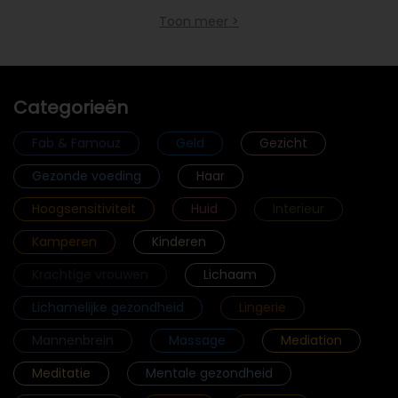
Toon meer >
Categorieën
Fab & Famouz
Geld
Gezicht
Gezonde voeding
Haar
Hoogsensitiviteit
Huid
Interieur
Kamperen
Kinderen
Krachtige vrouwen
Lichaam
Lichamelijke gezondheid
Lingerie
Mannenbrein
Massage
Mediation
Meditatie
Mentale gezondheid