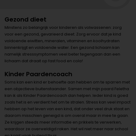
Gezond dieet
Minstens zo belangrijk voor kinderen als volwassenen: zorg
voor een gezond, gevarieerd dieet. Zorg ervoor dat je kind
voldoende eiwitten, mineralen, vitaminen en koolhydraten
binnenkrijgt en voldoende water. Een gezond lichaam kan
namelijk stresssymptomen veel beter tegengaan dan een
lichaam dat draait op fast food en cola!
Kinder Paardencoach
Soms kan een kind er behoefte aan hebben om te sparren met
een objectieve buitenstaander. Samen met mijn paard Feletha
kan ik als Kinder Paardencoach dan helpen. Ieder kind is goed
zoals het is en verdient het om te stralen. Stress kan veel impact
hebben op het leven van een kind, dat onder veel druk staat en
daarom misschien geneigd is om overal maar in mee te gaan.
Ze krijgen steeds meer informatie en prikkels te verwerken,
waardoor ze overweldigd raken. Het wil niet meer naar school
en komt vaak huilend thuis.