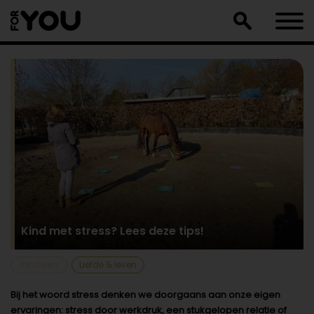
Doorgaan
naar
artikel
Kind met stress? Lees deze tips!
Kinderen
Liefde & leven
Bij het woord stress denken we doorgaans aan onze eigen
ervaringen: stress door werkdruk, een stukgelopen relatie of