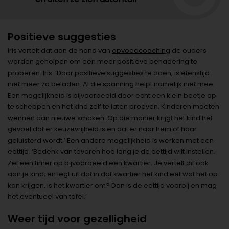
Positieve suggesties
Iris vertelt dat aan de hand van
opvoedcoaching
de ouders
worden geholpen om een meer positieve benadering te
proberen. Iris: ‘Door positieve suggesties te doen, is etenstijd
niet meer zo beladen. Al die spanning helpt namelijk niet mee.
Een mogelijkheid is bijvoorbeeld door echt een klein beetje op
te scheppen en het kind zelf te laten proeven. Kinderen moeten
wennen aan nieuwe smaken. Op die manier krijgt het kind het
gevoel dat er keuzevrijheid is en dat er naar hem of haar
geluisterd wordt.’ Een andere mogelijkheid is werken met een
eettijd. ‘Bedenk van tevoren hoe lang je de eettijd wilt instellen.
Zet een timer op bijvoorbeeld een kwartier. Je vertelt dit ook
aan je kind, en legt uit dat in dat kwartier het kind eet wat het op
kan krijgen. Is het kwartier om? Dan is de eettijd voorbij en mag
het eventueel van tafel.’
Weer tijd voor gezelligheid