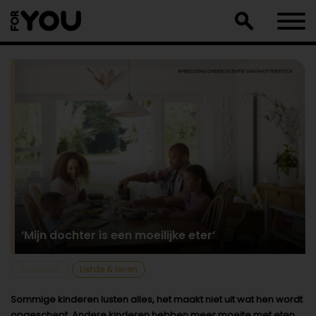
Doorgaan
naar
artikel
‘Mijn dochter is een moeilijke eter’
Kinderen
Liefde & leven
Sommige kinderen lusten alles, het maakt niet uit wat hen wordt
opgeschept. Andere kinderen hebben meer moeite met eten.