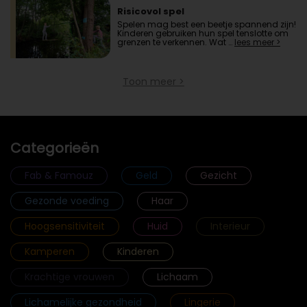
Risicovol spel
Spelen mag best een beetje spannend zijn!
Kinderen gebruiken hun spel tenslotte om
grenzen te verkennen. Wat …
lees meer >
Toon meer >
Categorieën
Fab & Famouz
Geld
Gezicht
Gezonde voeding
Haar
Hoogsensitiviteit
Huid
Interieur
Kamperen
Kinderen
Krachtige vrouwen
Lichaam
Lichamelijke gezondheid
Lingerie