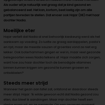
Als ouder wil je natuurlijk wel graag dat je kind gezond en
gebalanceerd eet. Het kan, kortom, best lastig zijn om alle
partijen tevreden te stellen. Dat ervoer ook Hajar (38) met haar
dochter Nadia.
Moeilijke eter
Hajar vertelt dat Nadia al snel behoorlijk kieskeurig werd als het
aankwam op voeding. Zo lustte ze graag aardappelen, pasta’s
en rijst, maar de meeste sauzen of groentes vond ze niet erg
lekker. Ook boterhammen gingen er wel in, maar veel gezonde
belegsoorten wees Nadia telkens af. Hajar maakte zich zorgen,
want hoe zou haar dochter toch de benodigde vitamines
binnen kunnen krijgen om gezond te kunnen groeien en
ontwikkelen?
Steeds meer strijd
Wanneer het gezin aan tafel zat, ontstond er daardoor steeds
meer strijd. Hajar: ‘Ik wilde gewoon echt dat Nadia gezond zou
eten, dus bleef ik aandringen. Maar mijn dochter heeft een
sterke eigen wil, en ze weigerde. Op een gegeven moment