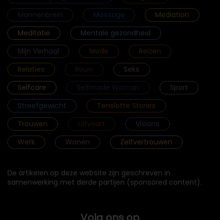
Mannenbrein
Massage
Mediation
Meditatie
Mentale gezondheid
Mijn Verhaal
Mode
Reizen
Relaties
Rouw
Seks
Selfcare
Selfmade Woman
Sport
Streefgewicht
Tenslotte Stories
Trouwen
Uitvaart
Visions
Werk
Wonen
Zelfvertrouwen
De artikelen op deze website zijn geschreven in
samenwerking met derde partijen (sponsored content).
Volg ons op