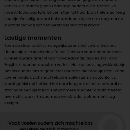
verviel ik in maatregelen zoals mijn ouders die al troffen. Zo
moest Nadia aan tafel blijven zitten tot haar bord helemaal leeg
zou zijn. Gezelliger werd het daardoor niet, en elke dag merkte
ik dat Nadia nog schoorvoetender aan tafel kwam.’
Lastige momenten
Toen de sfeer praktisch dagelijks zeer slecht werd, besloot
Hajar hulp in te schakelen. Bij het Centrum voor Kindertherapie
kunnen ouders terecht voor opvoedkundig advies. Iris Tadic
Fadjil is kindertherapeut, en vertelt: ‘Het kan best ingewikkeld zijn
om als ouders om te gaan met kinderen die moeilijk eten. Vaak
voelen ouders zich machteloos en uiten ze zich autoritair. Er
wordt geëist dat het kind het bord leeg eet of het kind wordt als
straf naar bed gestuurd. Het jammere is echter dat dit meestal
averechts werkt. En daarmee wordt ieder eetmoment nog
lastiger.’
‘Vaak voelen ouders zich machteloos
en uiten ze zich autoritair’