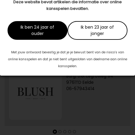
Deze website bevat artikelen die informatie over online
kansspelen bevatten.
Dit artikel is tot stand gekomen in samenwerking met:
BSR Judith van der Knaap
www.bsr-judithvanderknaap.nl
Ik ben 24 jaar of
Ik ben 23 jaar of
ouder
jonger
Specialisten in jouw buurt
Met jouw antwoord bevestig je dat je je bewust bent van de risico’s van
online kansspelen en dat je niet bent uitgesloten van deelname aan online
kansspelen.
1/5
Blush Skin Clinic
Burg. J.G. Legroweg 94
9761TD Eelde
06-57943414