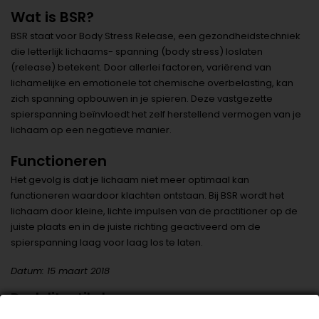
Wat is BSR?
BSR staat voor Body Stress Release, een gezondheidstechniek
die letterlijk lichaams- spanning (body stress) loslaten
(release) betekent. Door allerlei factoren, variërend van
lichamelijke en emotionele tot chemische overbelasting, kan
zich spanning opbouwen in je spieren. Deze vastgezette
spierspanning beïnvloedt het zelf herstellend vermogen van je
lichaam op een negatieve manier.
Functioneren
Het gevolg is dat je lichaam niet meer optimaal kan
functioneren waardoor klachten ontstaan. Bij BSR wordt het
lichaam door kleine, lichte impulsen van de practitioner op de
juiste plaats en in de juiste richting geactiveerd om de
spierspanning laag voor laag los te laten.
Datum: 15 maart 2018
Deel dit artikel