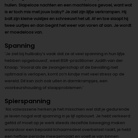
huilen. Slapeloze nachten en een machteloos gevoel, want wat
is er toch mis met jouw baby? Je ziet zijn lijfje verkrampen. Hij
balt zijn kleine vuistjes en schreeuwt het uit. Af en toe slaapt hij
twee uurtjes en dan begint het weer van voren af aan. Je wordt
er moedeloos van.
Spanning
‘Je ziet bij huilbaby’s vaak dat ze al veel spanning in hun lijfje
hebben opgebouwd’, weet BSR-practitioner Judith van der
Knaap. ‘Vooral als de zwangerschap of de bevalling niet
optimaal is verlopen, komt zo’n kindje met veel stress op de
wereld. Dit kan zich ook uiten in darmkrampjes, een
voorkeurshouding of slaapproblemen.’
Spierspanning
‘Als volwassene herken je het misschien wel dat je gedurende
je leven nogal wat spanning in je lijf opbouwt. Je hebt verkeerd
getild of moet op je werk steeds dezelfde beweging maken
waardoor een bepaald lichaamsdeel overbelast raakt, je hebt
een heftige periode meegemaakt en voelt je van binnen