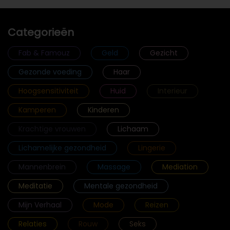
Categorieën
Fab & Famouz
Geld
Gezicht
Gezonde voeding
Haar
Hoogsensitiviteit
Huid
Interieur
Kamperen
Kinderen
Krachtige vrouwen
Lichaam
Lichamelijke gezondheid
Lingerie
Mannenbrein
Massage
Mediation
Meditatie
Mentale gezondheid
Mijn Verhaal
Mode
Reizen
Relaties
Rouw
Seks