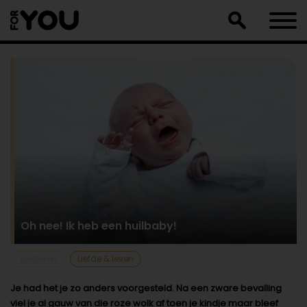
Doorgaan
naar
artikel
Oh nee! Ik heb een huilbaby!
Kinderen
Liefde & leven
Je had het je zo anders voorgesteld. Na een zware bevalling
viel je al gauw van die roze wolk af toen je kindje maar bleef