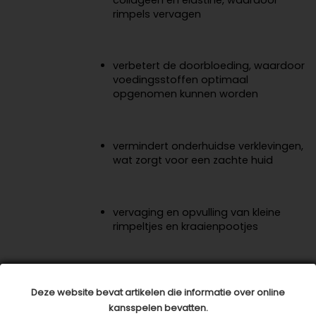
rimpels vervagen
verbetert de doorbloeding, waardoor
voedingsstoffen optimaal
opgenomen kunnen worden
vermindert onderhuidse verklevingen,
wat zorgt voor een zachte huid
vervaging en opvulling van kleine
rimpeltjes en kraaienpootjes
natuurlijke mini-facelift
Deze website bevat artikelen die informatie over online
De totaalaanpak
kansspelen bevatten.