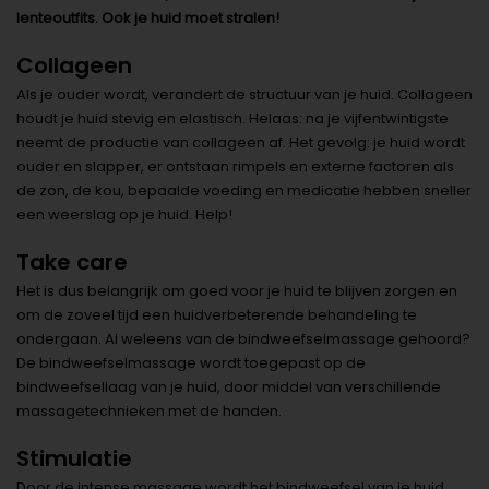
lenteoutfits. Ook je huid moet stralen!
Collageen
Als je ouder wordt, verandert de structuur van je huid. Collageen
houdt je huid stevig en elastisch. Helaas: na je vijfentwintigste
neemt de productie van collageen af. Het gevolg: je huid wordt
ouder en slapper, er ontstaan rimpels en externe factoren als
de zon, de kou, bepaalde voeding en medicatie hebben sneller
een weerslag op je huid. Help!
Take care
Het is dus belangrijk om goed voor je huid te blijven zorgen en
om de zoveel tijd een huidverbeterende behandeling te
ondergaan. Al weleens van de bindweefselmassage gehoord?
De bindweefselmassage wordt toegepast op de
bindweefsellaag van je huid, door middel van verschillende
massagetechnieken met de handen.
Stimulatie
Door de intense massage wordt het bindweefsel van je huid