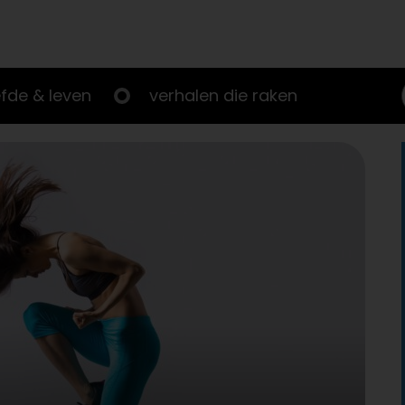
efde & leven
verhalen die raken