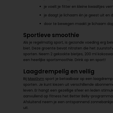
je voelt je fitter en kleine kwaaltjes v
je daagt je lichaam én je geest uit en
door te bewegen maakt je lichaam dopa
Sportieve smoothie
Als je regelmatig sport, is gezonde voeding erg b
biet. Deze groente bevat nitraten die het zuurstof
sporten. Neem 2 gekookte bietjes, 200 ml kokoswat
een heerlijke sportsmoothie. Drink op en sport!
Laagdrempelig en veilig
Bij
MaxiGym
sport je betaalbaar op een laagdrempel
sporten. Je kunt kiezen uit verschillende abonnem
leven. Er hangt een gezellige sfeer en leden stimule
aanvullend op fitness het Better Belly-programma 
Afsluitend neem je een ontspannend zonnebankje en
uit.