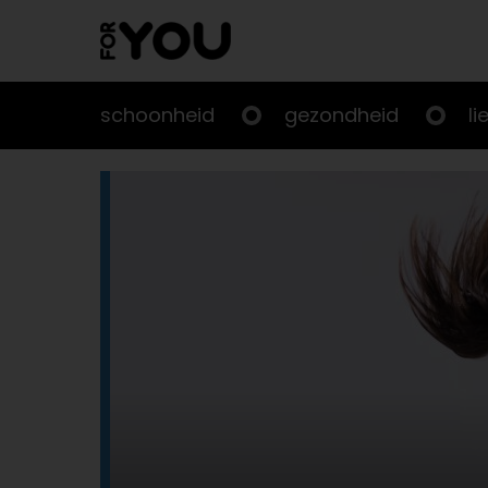
Doorgaan
naar
artikel
schoonheid
gezondheid
li