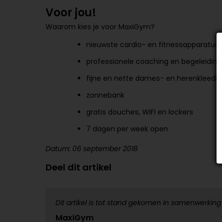
Voor jou!
Waarom kies je voor MaxiGym?
nieuwste cardio- en fitnessapparatu
professionele coaching en begeleiding
fijne en nette dames- en herenkleed
zonnebank
gratis douches, WIFI en lockers
7 dagen per week open
Datum: 06 september 2018
Deel dit artikel
Dit artikel is tot stand gekomen in samenwerking
MaxiGym