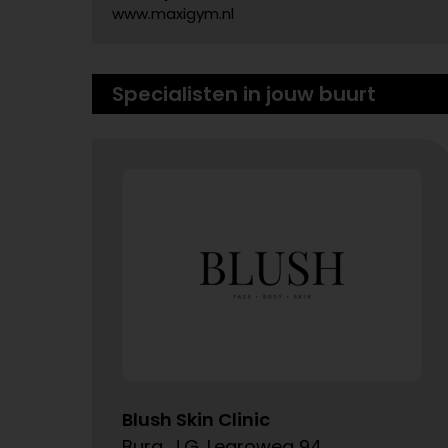
www.maxigym.nl
Specialisten in jouw buurt
Blush Skin Clinic
Burg. J.G. Legroweg 94