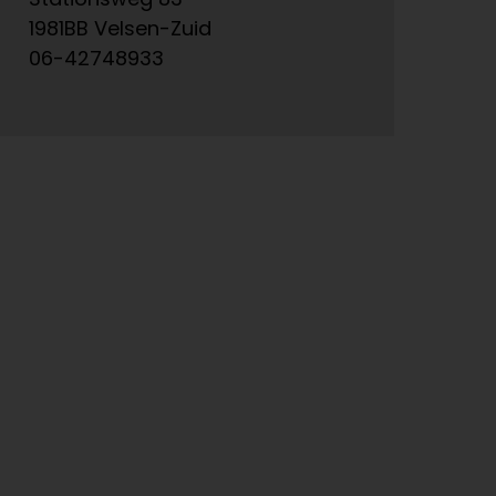
1981BB Velsen-Zuid
15
06-42748933
06