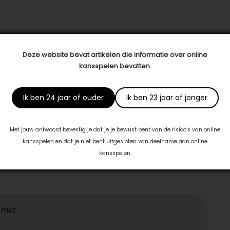
ur Technogym
Deze website bevat artikelen die informatie over online
kansspelen bevatten.
kamers
Ik ben 24 jaar of ouder
Ik ben 23 jaar of jonger
Met jouw antwoord bevestig je dat je je bewust bent van de risico’s van online
kansspelen en dat je niet bent uitgesloten van deelname aan online
kansspelen.
 met: