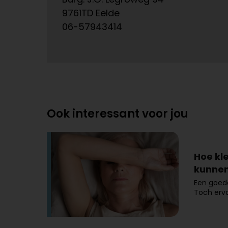
9761TD Eelde
06-57943414
Ook interessant voor jou
Hoe kl
kunnen
Een goede
Toch erv