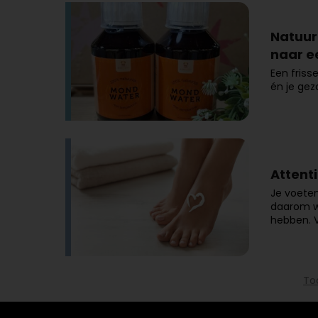
Natuur
naar e
Een frisse
én je ge
Attenti
Je voeten
daarom we
hebben. V
To