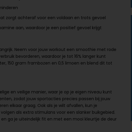
erminderen
 dat zorgt achteraf voor een voldaan en trots gevoel
mine aan, waardoor je een positief gevoel krijgt
elangrijk. Neem voor jouw workout een smoothie met rode
verbruik bevorderen, waardoor je tot 16% langer kunt
er, 150 gram frambozen en 0,5 limoen en blend dit tot
ige en veilige manier, waar je op je eigen niveau kunt
enten, zodat jouw sportacties precies passen bij jouw
ren elkaar graag. Ook als je wilt afvallen, kun je
volgen als extra stimulans voor een slanker buikgebied.
 ga je uiteindelijk fit en met een mooi kleurtje de deur