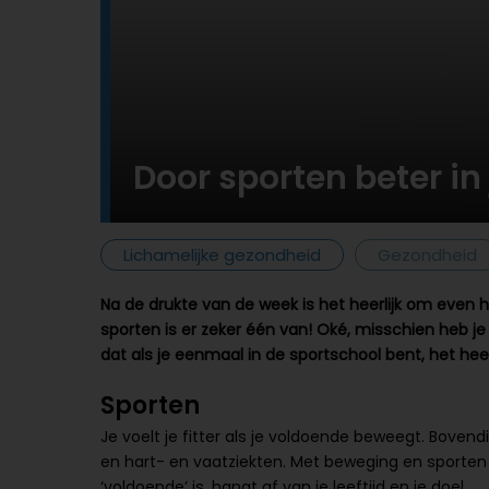
Door sporten beter in 
Lichamelijke gezondheid
Gezondheid
Na de drukte van de week is het heerlijk om even h
sporten is er zeker één van! Oké, misschien heb je
dat als je eenmaal in de sportschool bent, het heer
Sporten
Je voelt je fitter als je voldoende beweegt. Boven
en hart- en vaatziekten. Met beweging en sporten 
‘voldoende’ is, hangt af van je leeftijd en je doel.