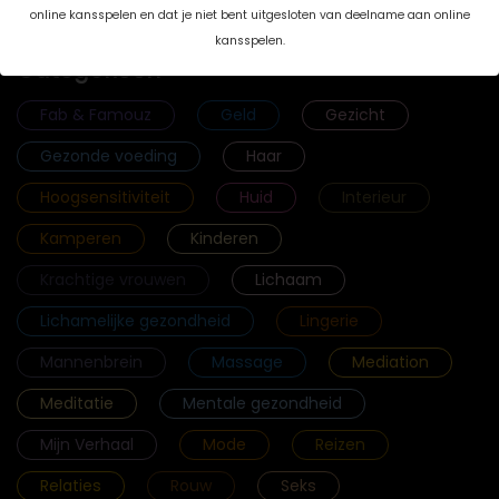
online kansspelen en dat je niet bent uitgesloten van deelname aan online
kansspelen.
Categorieën
Fab & Famouz
Geld
Gezicht
Gezonde voeding
Haar
Hoogsensitiviteit
Huid
Interieur
Kamperen
Kinderen
Krachtige vrouwen
Lichaam
Lichamelijke gezondheid
Lingerie
Mannenbrein
Massage
Mediation
Meditatie
Mentale gezondheid
Mijn Verhaal
Mode
Reizen
Relaties
Rouw
Seks