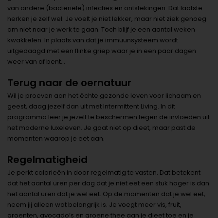
van andere (bacteriële) infecties en ontstekingen. Dat laatste
herken je zelf wel. Je voelt je niet lekker, maar niet ziek genoeg
om niet naar je werk te gaan. Toch blijf je een aantal weken
kwakkelen. In plaats van dat je immuunsysteem wordt
uitgedaagd met een flinke griep waar je in een paar dagen
weer van af bent…
Terug naar de oernatuur
Wil je proeven aan het échte gezonde leven voor lichaam en
geest, daag jezelf dan uit met Intermittent Living. In dit
programma leer je jezelf te beschermen tegen de invloeden uit
het moderne luxeleven. Je gaat niet op dieet, maar past de
momenten waarop je eet aan.
Regelmatigheid
Je perkt calorieën in door regelmatig te vasten. Dat betekent
dat het aantal uren per dag dat je niet eet een stuk hoger is dan
het aantal uren dat je wel eet. Op de momenten dat je wel eet,
neem jij alleen wat belangrijk is. Je voegt meer vis, fruit,
groenten, avocado’s en groene thee aan je dieet toe en je