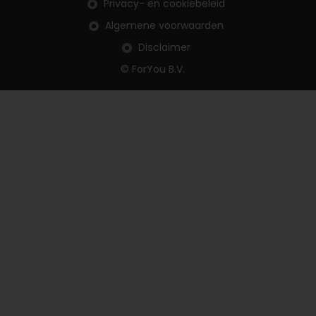
Privacy- en cookiebeleid
Algemene voorwaarden
Disclaimer
© ForYou B.V.