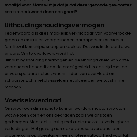
maaltijd voor. Maar wist je dat je dat deze ‘gezonde gewoontes’
soms meer kwaad doen dan goed?
Uithoudingshoudingsvermogen
Tegenwoordig is alles makkelijk verkrijgbaar: van voorverpakte
groenten en fruit en voorgesneden aardappelen tot allerlei
familiezakken chips, snoep en koekjes. Dat was in de oertijd wel
anders. Om te overleven, werd het
uithoudingshoudingsvermogen en de vindingrijkheid van onze
voorouders behoorlijk op de proef gesteld. In de strijd met de
onvoorspelbare natuur, waarin tijden van overvloed en
schaarste zich snel afwisselden, evolueerden we tot slimme
mensen.
Voedseloverdaad
Om weer een slim mens te kunnen worden, moeten we eten
wat we toen aten en ons gedragen zoals we ons toen
gedroegen. Maar dat is lastig met al die makkelijk verkrijgbare
verleidingen. Het gevolg aan deze voedseloverdaad: een
grotere kans op obesitas en een grotere vatbaarheid voor tal