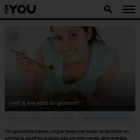
Doorgaan
naar
artikel
Leef jij wel echt zo gezond?
Gezonde voeding
Gezondheid
Lichamelijke gezondheid
Om gezond te blijven, vul jij je flesje met water uit de kraan en
schotel je jezelf en je gezin een verantwoorde, vitaminerijke